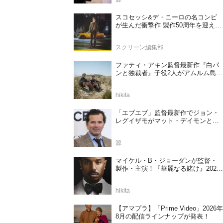
スコセッシ&デ・ニーロの名コンビ
が生んだ衝撃作 製作50周年を迎える
『タクシードライバー』
スクリーン編集部
ファティ・アキン監督最新作『白パ
ンと独裁者』子役2人がアムルム島の
撮影現場を案内！セットツアー映像
解禁
hikita
「エブエブ」監督最新作でジョン・
レグイザモがマット・デイモンと再
共演か
源
マイケル・B・ジョーダンが監督・
製作・主演！『華麗なる賭け』2027
年日本公開決定
hikita
【アマプラ】「Prime Video」2026年
8月の配信ラインナップが発表！