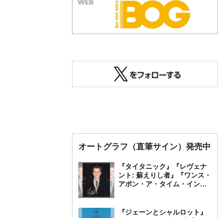
オートグラフ（直筆サイン）発売中
『タイタニック』『レヴェナ
ント: 蘇えりし者』『ワンス・
アポン・ア・タイム・イン・
ハリウッド』レオナルド・デ
ィカプリオ 直筆オートグラ
フ発売中
『ジェーンとシャルロット』