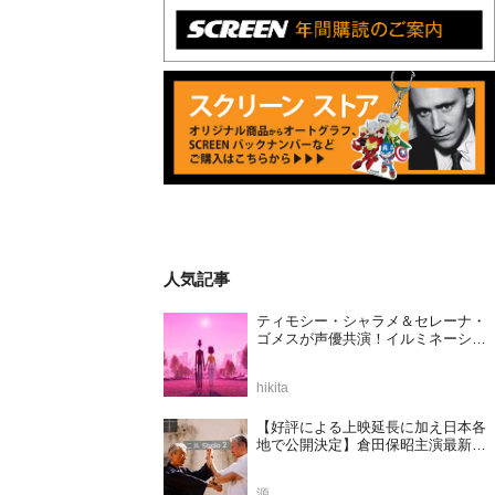
人気記事
ティモシー・シャラメ＆セレーナ・
ゴメスが声優共演！イルミネーショ
ンが贈る完全オリジナル最新作『ノ
ット・アローン』2027年日本公開決
hikita
定
【好評による上映延長に加え日本各
地で公開決定】倉田保昭主演最新作
『夢物語 The Living Dragon』の本当
の凄さを熱く語ろう！
源