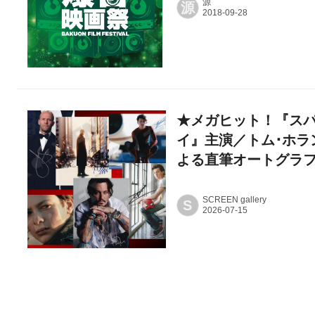
源
源
★メガヒット！『スパ
イ』主演／トム･ホラ
よる直筆オートグラ
SCREEN gallery
S