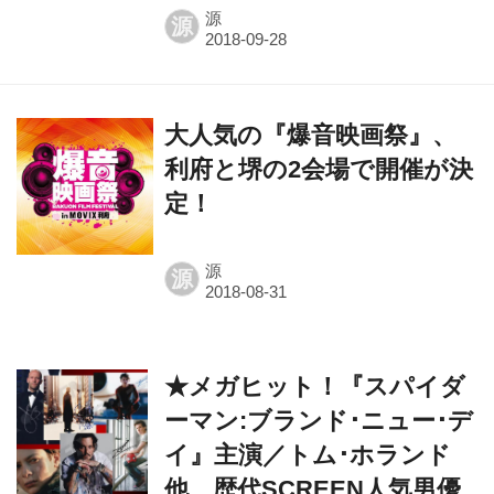
源
源
大人気の『爆音映画祭』、
利府と堺の2会場で開催が決
定！
源
源
★メガヒット！『スパイダ
ーマン:ブランド･ニュー･デ
イ』主演／トム･ホランド
他、歴代SCREEN人気男優