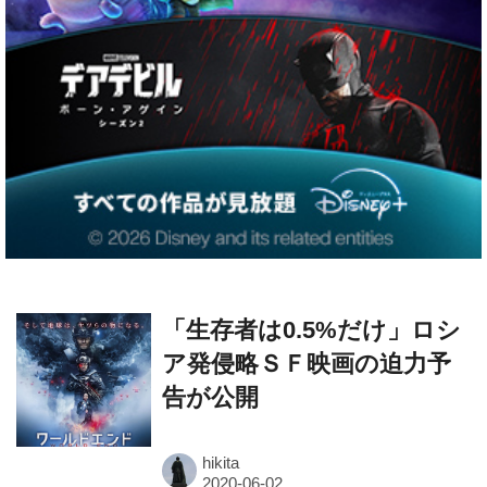
「生存者は0.5%だけ」ロシ
ア発侵略ＳＦ映画の迫力予
告が公開
hikita