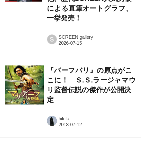
による直筆オートグラフ、
一挙発売！
SCREEN gallery
S
『バーフバリ』の原点がこ
こに！ Ｓ.Ｓ.ラージャマウ
リ監督伝説の傑作が公開決
定
hikita