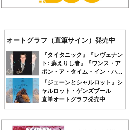
オートグラフ（直筆サイン）発売中
『タイタニック』『レヴェナン
ト: 蘇えりし者』『ワンス・ア
ポン・ア・タイム・イン・ハリ
ウッド』レオナルド・ディカプ
『ジェーンとシャルロット』シ
リオ 直筆オートグラフ発売中
ャルロット・ゲンズブール
直筆オートグラフ発売中