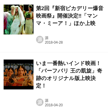
第2回『新宿ピカデリー爆音
映画祭』開催決定‼「マン
マ・ミーア！」ほか上映
源
源
いま一番熱いインド映画！
「バーフバリ 王の凱旋」奇
跡のオリジナル版上映決
定！
源
源