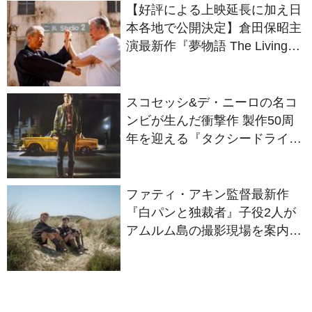
【好評による上映延長に加え日
本各地で公開決定】倉田保昭主
演最新作『夢物語 The Living
Dragon』の本当の凄さを熱く
語ろう！
スコセッシ&デ・ニーロの名コ
ンビが生んだ衝撃作 製作50周
年を迎える『タクシードライバ
ー』
ファティ・アキン監督最新作
『白パンと独裁者』子役2人が
アムルム島の撮影現場を案内！
セットツアー映像解禁