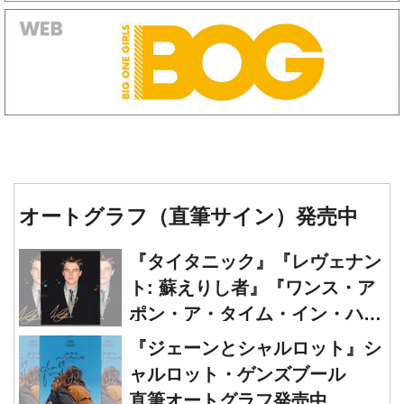
オートグラフ（直筆サイン）発売中
『タイタニック』『レヴェナン
ト: 蘇えりし者』『ワンス・ア
ポン・ア・タイム・イン・ハリ
ウッド』レオナルド・ディカプ
『ジェーンとシャルロット』シ
リオ 直筆オートグラフ発売中
ャルロット・ゲンズブール
直筆オートグラフ発売中