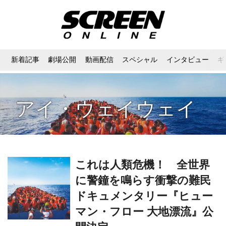
新着記事
劇場公開
動画配信
スペシャル
インタビュー
ギ
アイ・ウェイウェイ
これは人類危機！ 全世界
に警鐘を鳴らす衝撃の難民
ドキュメンタリー『ヒュー
マン・フロー 大地漂流』公