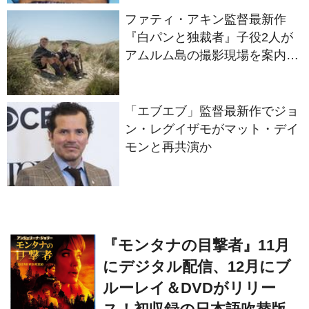
『白パンと独裁者』子役2人が
アムルム島の撮影現場を案内！
セットツアー映像解禁
「エブエブ」監督最新作でジョ
ン・レグイザモがマット・デイ
モンと再共演か
『モンタナの目撃者』11月
にデジタル配信、12月にブ
ルーレイ＆DVDがリリー
ス！初収録の日本語吹替版
キャスト・鈴木崚汰のコメ