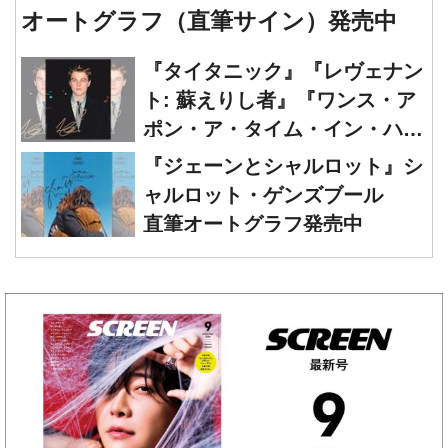
『タイタニック』『レヴェナン
ト: 蘇えりし者』『ワンス・ア
ポン・ア・タイム・イン・ハリ
ウッド』レオナルド・ディカプ
『ジェーンとシャルロット』シ
リオ 直筆オートグラフ発売中
ャルロット・ゲンズブール
直筆オートグラフ発売中