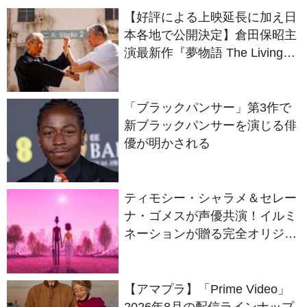
【好評による上映延長に加え日
本各地で公開決定】倉田保昭主
演最新作『夢物語 The Living
Dragon』の本当の凄さを熱く
語ろう！
「ブラックパンサー」第3作で
新ブラックパンサーを演じる俳
優が明かされる
ティモシー・シャラメ＆セレー
ナ・ゴメスが声優共演！イルミ
ネーションが贈る完全オリジナ
ル最新作『ノット・アローン』
2027年日本公開決定
【アマプラ】「Prime Video」
2026年8月の配信ラインナップ