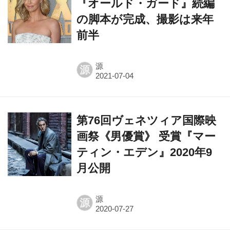
『オールド・ガード』続編
の脚本が完成、撮影は来年
前半
源
源
第76回ヴェネツィア国際映
画祭《男優賞》 受賞『マー
ティン・エデン』2020年9
月公開
源
源