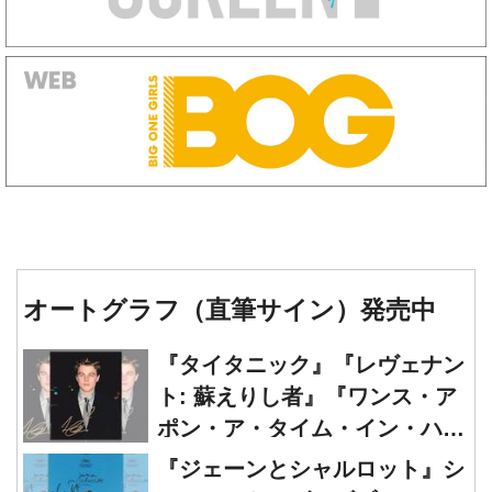
オートグラフ（直筆サイン）発売中
『タイタニック』『レヴェナン
ト: 蘇えりし者』『ワンス・ア
ポン・ア・タイム・イン・ハリ
ウッド』レオナルド・ディカプ
『ジェーンとシャルロット』シ
リオ 直筆オートグラフ発売中