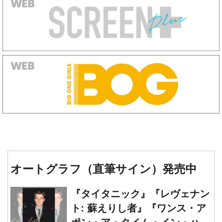
オートグラフ（直筆サイン）発売中
『タイタニック』『レヴェナン
ト: 蘇えりし者』『ワンス・ア
ポン・ア・タイム・イン・ハリ
ウッド』レオナルド・ディカプ
『ジェーンとシャルロット』シ