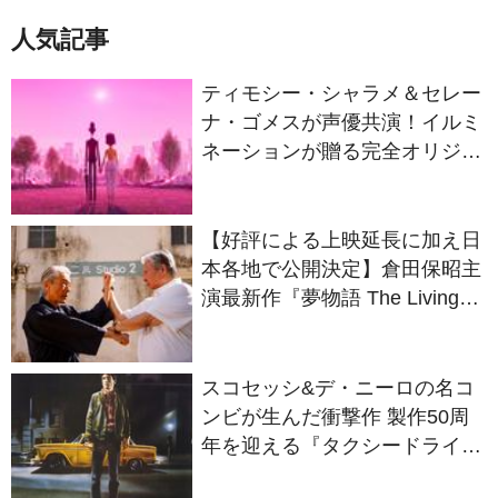
ティモシー・シャラメ＆セレー
ナ・ゴメスが声優共演！イルミ
ネーションが贈る完全オリジナ
ル最新作『ノット・アローン』
2027年日本公開決定
【好評による上映延長に加え日
本各地で公開決定】倉田保昭主
演最新作『夢物語 The Living
Dragon』の本当の凄さを熱く
語ろう！
スコセッシ&デ・ニーロの名コ
ンビが生んだ衝撃作 製作50周
年を迎える『タクシードライバ
ー』
ファティ・アキン監督最新作