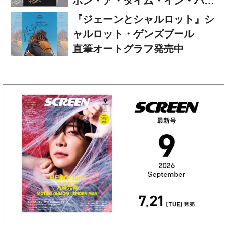
リオ 直筆オートグラフ発売中
ャルロット・ゲンズブール
直筆オートグラフ発売中