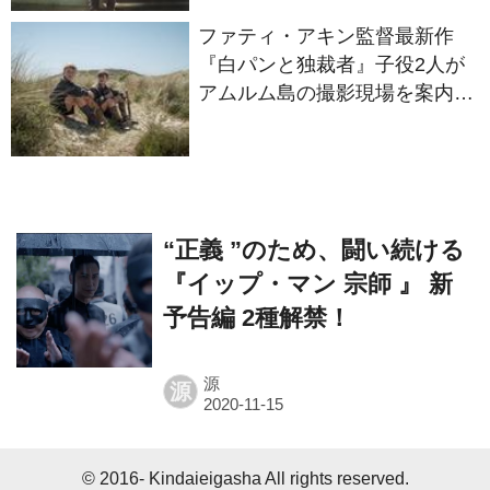
『白パンと独裁者』子役2人が
アムルム島の撮影現場を案内！
セットツアー映像解禁
“正義 ”のため、闘い続ける
『イップ・マン 宗師 』 新
予告編 2種解禁！
源
源
© 2016- Kindaieigasha All rights reserved.
Built on
the dino platform
.