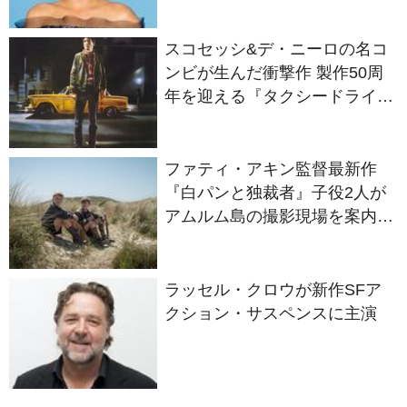
スコセッシ&デ・ニーロの名コ
ンビが生んだ衝撃作 製作50周
年を迎える『タクシードライバ
ー』
ファティ・アキン監督最新作
『白パンと独裁者』子役2人が
アムルム島の撮影現場を案内！
セットツアー映像解禁
ラッセル・クロウが新作SFア
クション・サスペンスに主演