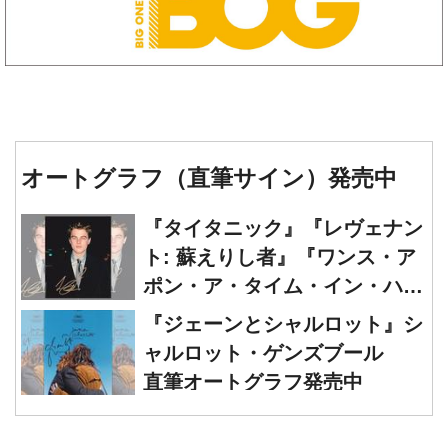
オートグラフ（直筆サイン）発売中
『タイタニック』『レヴェナン
ト: 蘇えりし者』『ワンス・ア
ポン・ア・タイム・イン・ハリ
ウッド』レオナルド・ディカプ
『ジェーンとシャルロット』シ
リオ 直筆オートグラフ発売中
ャルロット・ゲンズブール
直筆オートグラフ発売中