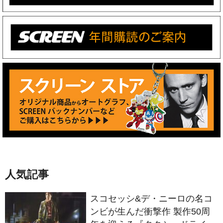
人気記事
スコセッシ&デ・ニーロの名コ
ンビが生んだ衝撃作 製作50周