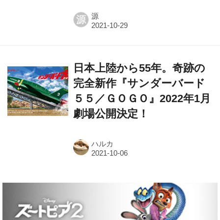
源
源
日本上陸から55年。奇跡の
完全新作『サンダーバード
５５／ＧＯＧＯ』2022年1月
劇場公開決定！
ハルカ