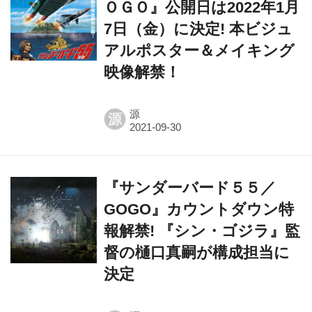
ＯＧＯ』公開日は2022年1月
7日（金）に決定! 本ビジュ
アルポスター＆メイキング
映像解禁！
源
源
『サンダーバード５５／
GOGO』カウントダウン特
報解禁! 『シン・ゴジラ』監
督の樋口真嗣が構成担当に
決定