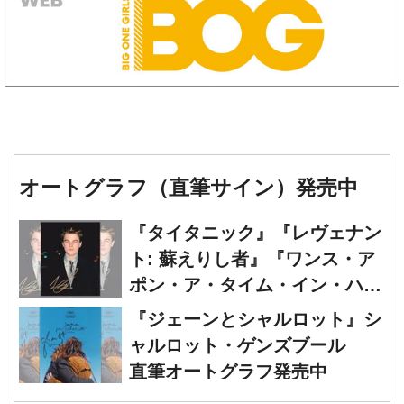
オートグラフ（直筆サイン）発売中
『タイタニック』『レヴェナン
ト: 蘇えりし者』『ワンス・ア
ポン・ア・タイム・イン・ハリ
ウッド』レオナルド・ディカプ
『ジェーンとシャルロット』シ
リオ 直筆オートグラフ発売中
ャルロット・ゲンズブール
直筆オートグラフ発売中