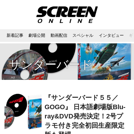
新着記事
劇場公開
動画配信
スペシャル
インタビュー
ギ
サンダーバード
『サンダーバード５５／
GOGO』 日本語劇場版Blu-
ray&DVD発売決定！2号プ
ラモ付き完全初回生産限定