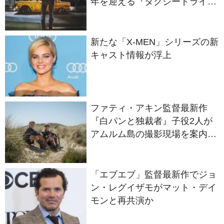
年を迎える『タクシードライバ
ー』
新たな「X-MEN」シリーズの新
キャスト情報が浮上
ファティ・アキン監督最新作
『白パンと独裁者』子役2人が
アムルム島の撮影現場を案内！
セットツアー映像解禁
「エブエブ」監督最新作でジョ
ン・レグイザモがマット・デイ
モンと再共演か