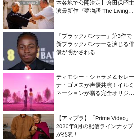
Dragon』の本当の凄さを熱く
語ろう！
「ブラックパンサー」第3作で
新ブラックパンサーを演じる俳
優が明かされる
ティモシー・シャラメ＆セレー
ナ・ゴメスが声優共演！イルミ
ネーションが贈る完全オリジナ
ル最新作『ノット・アローン』
2027年日本公開決定
【アマプラ】「Prime Video」
2026年8月の配信ラインナップ
が発表！