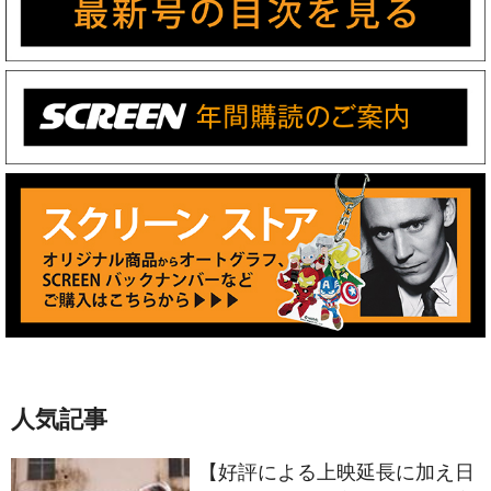
人気記事
【好評による上映延長に加え日
本各地で公開決定】倉田保昭主
演最新作『夢物語 The Living