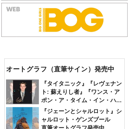
オートグラフ（直筆サイン）発売中
『タイタニック』『レヴェナン
ト: 蘇えりし者』『ワンス・ア
ポン・ア・タイム・イン・ハリ
ウッド』レオナルド・ディカプ
『ジェーンとシャルロット』シ
リオ 直筆オートグラフ発売中
ャルロット・ゲンズブール
直筆オートグラフ発売中