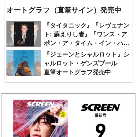
オートグラフ（直筆サイン）発売中
『タイタニック』『レヴェナン
ト: 蘇えりし者』『ワンス・ア
ポン・ア・タイム・イン・ハリ
ウッド』レオナルド・ディカプ
『ジェーンとシャルロット』シ
リオ 直筆オートグラフ発売中
ャルロット・ゲンズブール
直筆オートグラフ発売中