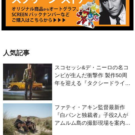
人気記事
スコセッシ&デ・ニーロの名コ
ンビが生んだ衝撃作 製作50周
年を迎える『タクシードライバ
ー』
ファティ・アキン監督最新作
『白パンと独裁者』子役2人が
アムルム島の撮影現場を案内！
セットツアー映像解禁