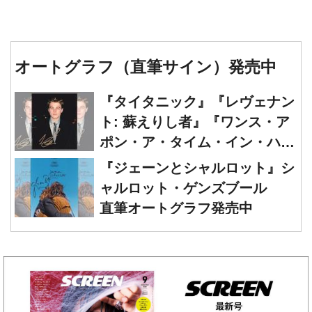
オートグラフ（直筆サイン）発売中
『タイタニック』『レヴェナン
ト: 蘇えりし者』『ワンス・ア
ポン・ア・タイム・イン・ハリ
ウッド』レオナルド・ディカプ
『ジェーンとシャルロット』シ
リオ 直筆オートグラフ発売中
ャルロット・ゲンズブール
直筆オートグラフ発売中