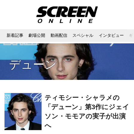
新着記事
劇場公開
動画配信
スペシャル
インタビュー
ギ
デューン
ティモシー・シャラメの
「デューン」第3作にジェイ
ソン・モモアの実子が出演
へ