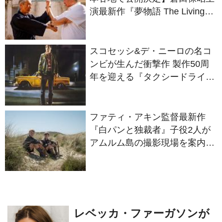
演最新作『夢物語 The Living
Dragon』の本当の凄さを熱く
語ろう！
スコセッシ&デ・ニーロの名コ
ンビが生んだ衝撃作 製作50周
年を迎える『タクシードライバ
ー』
ファティ・アキン監督最新作
『白パンと独裁者』子役2人が
アムルム島の撮影現場を案内！
セットツアー映像解禁
レベッカ・ファーガソンが