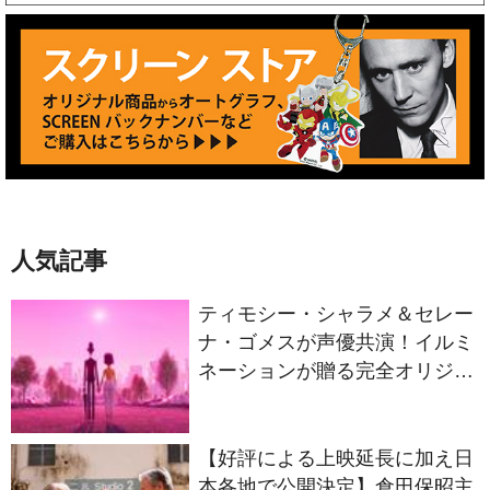
人気記事
ティモシー・シャラメ＆セレー
ナ・ゴメスが声優共演！イルミ
ネーションが贈る完全オリジナ
ル最新作『ノット・アローン』
2027年日本公開決定
【好評による上映延長に加え日
本各地で公開決定】倉田保昭主