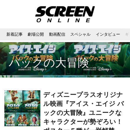
新着記事
劇場公開
動画配信
スペシャル
インタビュー
ギ
バックの大冒険
ディズニープラスオリジナ
ル映画『アイス・エイジ バ
ックの大冒険』ユニークな
キャラクターが勢ぞろい！