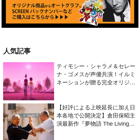
人気記事
ティモシー・シャラメ＆セレー
ナ・ゴメスが声優共演！イルミ
ネーションが贈る完全オリジナ
ル最新作『ノット・アローン』
2027年日本公開決定
【好評による上映延長に加え日
本各地で公開決定】倉田保昭主
演最新作『夢物語 The Living
Dragon』の本当の凄さを熱く
語ろう！
スコセッシ&デ・ニーロの名コ