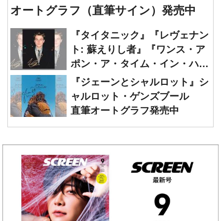
『タイタニック』『レヴェナン
ト: 蘇えりし者』『ワンス・ア
ポン・ア・タイム・イン・ハリ
ウッド』レオナルド・ディカプ
『ジェーンとシャルロット』シ
リオ 直筆オートグラフ発売中
ャルロット・ゲンズブール
直筆オートグラフ発売中