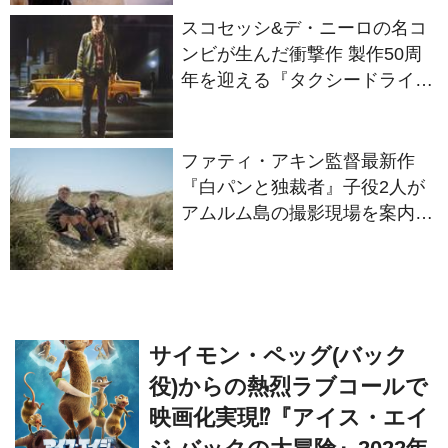
ンビが生んだ衝撃作 製作50周
年を迎える『タクシードライバ
ー』
ファティ・アキン監督最新作
『白パンと独裁者』子役2人が
アムルム島の撮影現場を案内！
セットツアー映像解禁
サイモン・ペッグ(バック
役)からの熱烈ラブコールで
映画化実現⁉『アイス・エイ
ジ バックの大冒険』2022年
3月25日より配信