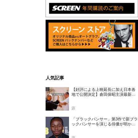
人気記事
【好評による上映延長に加え日本各
地で公開決定】倉田保昭主演最新作
『夢物語 The Living Dragon』の本当
の凄さを熱く語ろう！
源
「ブラックパンサー」第3作で新ブラ
ックパンサーを演じる俳優が明かさ
れる
源