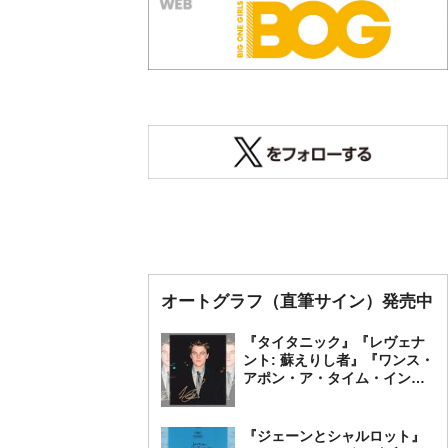
オートグラフ（直筆サイン）発売中
『タイタニック』『レヴェナ
ント: 蘇えりし者』『ワンス・
アポン・ア・タイム・イン・
ハリウッド』レオナルド・デ
ィカプリオ 直筆オートグラ
フ発売中
『ジェーンとシャルロット』