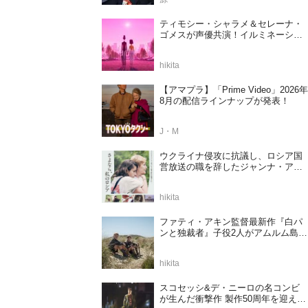
ティモシー・シャラメ＆セレーナ・
ゴメスが声優共演！イルミネーショ
ンが贈る完全オリジナル最新作『ノ
ット・アローン』2027年日本公開決
hikita
定
【アマプラ】「Prime Video」2026年
8月の配信ラインナップが発表！
J・M
ウクライナ侵攻に抗議し、ロシア国
営放送の職を辞したジャンナ・アガ
ラコワ監督のドキュメンタリー『さ
よなら、私のロシア』11⽉14⽇公開
hikita
決定
ファティ・アキン監督最新作『白パ
ンと独裁者』子役2人がアムルム島の
撮影現場を案内！セットツアー映像
解禁
hikita
スコセッシ&デ・ニーロの名コンビ
が生んだ衝撃作 製作50周年を迎える