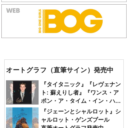
オートグラフ（直筆サイン）発売中
『タイタニック』『レヴェナン
ト: 蘇えりし者』『ワンス・ア
ポン・ア・タイム・イン・ハリ
ウッド』レオナルド・ディカプ
『ジェーンとシャルロット』シ
リオ 直筆オートグラフ発売中
ャルロット・ゲンズブール