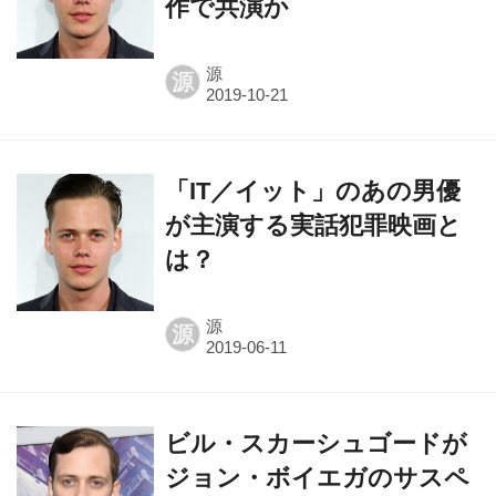
作で共演か
源
源
「IT／イット」のあの男優
が主演する実話犯罪映画と
は？
源
源
ビル・スカーシュゴードが
ジョン・ボイエガのサスペ