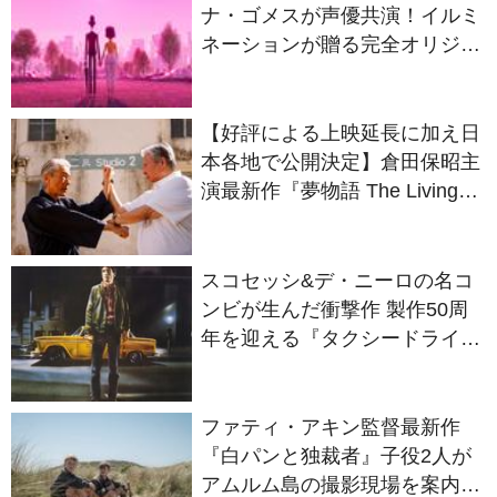
ナ・ゴメスが声優共演！イルミ
ネーションが贈る完全オリジナ
ル最新作『ノット・アローン』
2027年日本公開決定
【好評による上映延長に加え日
本各地で公開決定】倉田保昭主
演最新作『夢物語 The Living
Dragon』の本当の凄さを熱く
語ろう！
スコセッシ&デ・ニーロの名コ
ンビが生んだ衝撃作 製作50周
年を迎える『タクシードライバ
ー』
ファティ・アキン監督最新作
『白パンと独裁者』子役2人が
アムルム島の撮影現場を案内！