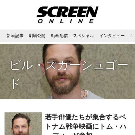
新着記事
劇場公開
動画配信
スペシャル
インタビュー
ギ
ビル・スカーシュゴー
ド
若手俳優たちが集合するベ
トナム戦争映画にトム・ハ