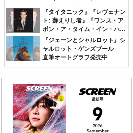
ト: 蘇えりし者』『ワンス・ア
ポン・ア・タイム・イン・ハリ
ウッド』レオナルド・ディカプ
『ジェーンとシャルロット』シ
リオ 直筆オートグラフ発売中
ャルロット・ゲンズブール
直筆オートグラフ発売中