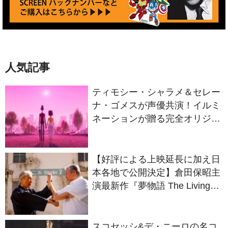
人気記事
ティモシー・シャラメ＆セレー
ナ・ゴメスが声優共演！イルミ
ネーションが贈る完全オリジナ
ル最新作『ノット・アローン』
2027年日本公開決定
【好評による上映延長に加え日
本各地で公開決定】倉田保昭主
演最新作『夢物語 The Living
Dragon』の本当の凄さを熱く
語ろう！
スコセッシ&デ・ニーロの名コ
ンビが生んだ衝撃作 製作50周
年を迎える『タクシードライバ