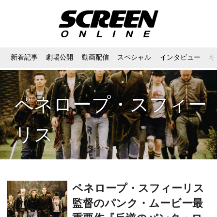
新着記事
劇場公開
動画配信
スペシャル
インタビュー
ギ
ペネロープ・スフィー
リス
ペネロープ・スフィーリス
監督のパンク・ムービー最