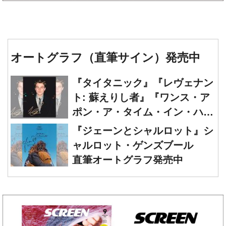
オートグラフ（直筆サイン）発売中
『タイタニック』『レヴェナン
ト: 蘇えりし者』『ワンス・ア
ポン・ア・タイム・イン・ハリ
ウッド』レオナルド・ディカプ
『ジェーンとシャルロット』シ
リオ 直筆オートグラフ発売中
ャルロット・ゲンズブール
直筆オートグラフ発売中