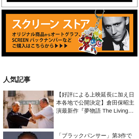
人気記事
【好評による上映延長に加え日
本各地で公開決定】倉田保昭主
演最新作『夢物語 The Living
Dragon』の本当の凄さを熱く
語ろう！
「ブラックパンサー」第3作で
新ブラックパンサーを演じる俳
優が明かされる