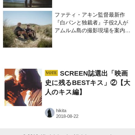
ファティ・アキン監督最新作
『白パンと独裁者』子役2人が
アムルム島の撮影現場を案内！
セットツアー映像解禁
SCREEN誌選出「映画
史に残るBESTキス」②【大
人のキス編】
hikita