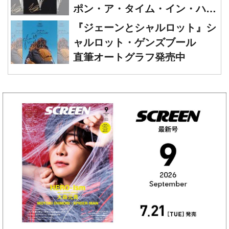
ポン・ア・タイム・イン・ハリ
ウッド』レオナルド・ディカプ
『ジェーンとシャルロット』シ
リオ 直筆オートグラフ発売中
ャルロット・ゲンズブール
直筆オートグラフ発売中