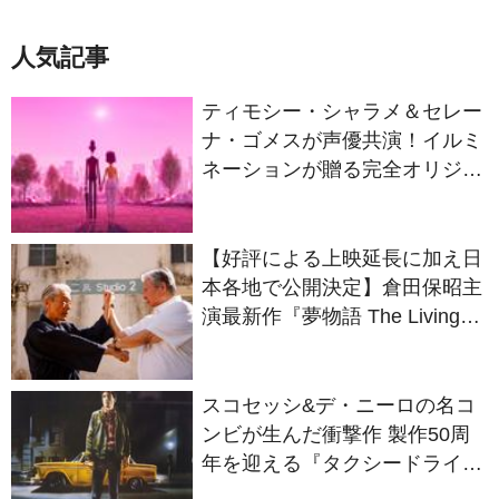
人気記事
ティモシー・シャラメ＆セレー
ナ・ゴメスが声優共演！イルミ
ネーションが贈る完全オリジナ
ル最新作『ノット・アローン』
2027年日本公開決定
【好評による上映延長に加え日
本各地で公開決定】倉田保昭主
演最新作『夢物語 The Living
Dragon』の本当の凄さを熱く
語ろう！
スコセッシ&デ・ニーロの名コ
ンビが生んだ衝撃作 製作50周
年を迎える『タクシードライバ
ー』