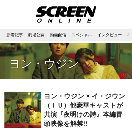
新着記事
劇場公開
動画配信
スペシャル
インタビュー
ギ
ヨン・ウジン
ヨン・ウジン × イ・ジウン
（ＩＵ）他豪華キャストが
共演『夜明けの詩』本編冒
頭映像を解禁!!