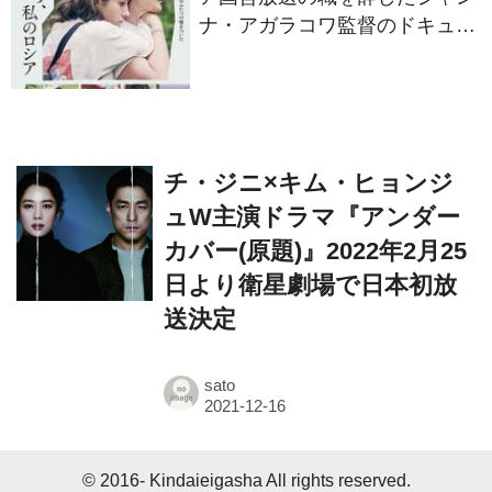
ア』11⽉14⽇公開決定
チ・ジニ×キム・ヒョンジ
ュW主演ドラマ『アンダー
カバー(原題)』2022年2月25
日より衛星劇場で日本初放
送決定
sato
© 2016- Kindaieigasha All rights reserved.
Built on
the dino platform
.