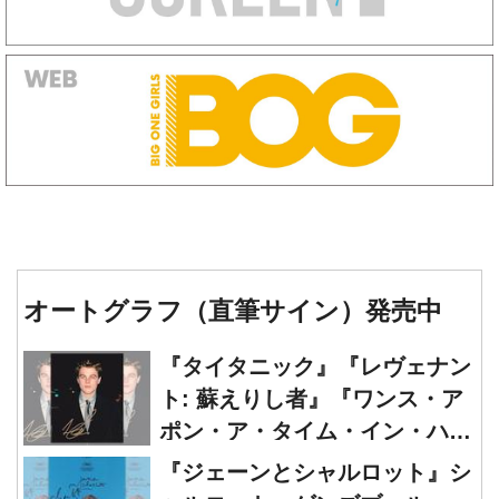
オートグラフ（直筆サイン）発売中
『タイタニック』『レヴェナン
ト: 蘇えりし者』『ワンス・ア
ポン・ア・タイム・イン・ハリ
ウッド』レオナルド・ディカプ
『ジェーンとシャルロット』シ
リオ 直筆オートグラフ発売中
ャルロット・ゲンズブール
直筆オートグラフ発売中