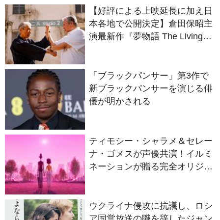
演最新作『夢物語 The Living
Dragon』の本当の凄さを熱く
語ろう！
「ブラックパンサー」第3作で
新ブラックパンサーを演じる俳
優が明かされる
ティモシー・シャラメ＆セレー
ナ・ゴメスが声優共演！イルミ
ネーションが贈る完全オリジナ
ル最新作『ノット・アローン』
2027年日本公開決定
ウクライナ侵攻に抗議し、ロシ
ア国営放送の職を辞したジャン
ナ・アガラコワ監督のドキュメ
ンタリー『さよなら、私のロシ