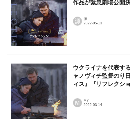
作品が緊急劇場公開
源
源
ウクライナを代表す
ャノヴィチ監督のり
ィス』『リフレクシ
MY
M