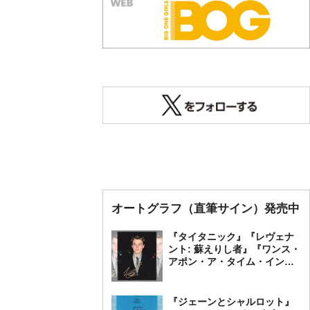
オートグラフ（直筆サイン）発売中
『タイタニック』『レヴェナ
ント: 蘇えりし者』『ワンス・
アポン・ア・タイム・イン・
ハリウッド』レオナルド・デ
ィカプリオ 直筆オートグラ
フ発売中
『ジェーンとシャルロット』