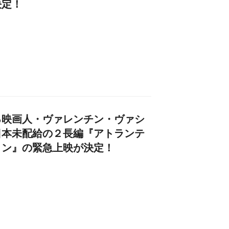
決定！
る映画⼈・ヴァレンチン・ヴァシ
⽇本未配給の２⻑編『アトランテ
ョン』の緊急上映が決定！