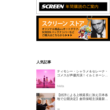
人気記事
ティモシー・シャラメ＆セレーナ・
ゴメスが声優共演！イルミネーショ
ンが贈る完全オリジナル最新作『ノ
ット・アローン』2027年日本公開決
hikita
定
【好評による上映延長に加え日本各
地で公開決定】倉田保昭主演最新作
『夢物語 The Living Dragon』の本当
の凄さを熱く語ろう！
源