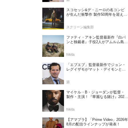
スコセッシ&デ・ニーロの名コンビ
が生んだ衝撃作 製作50周年を迎える
『タクシードライバー』
スクリーン編集部
ファティ・アキン監督最新作『白パ
ンと独裁者』子役2人がアムルム島の
撮影現場を案内！セットツアー映像
解禁
hikita
「エブエブ」監督最新作でジョン・
レグイザモがマット・デイモンと再
共演か
源
マイケル・B・ジョーダンが監督・
製作・主演！『華麗なる賭け』2027
年日本公開決定
hikita
【アマプラ】「Prime Video」2026年
8月の配信ラインナップが発表！