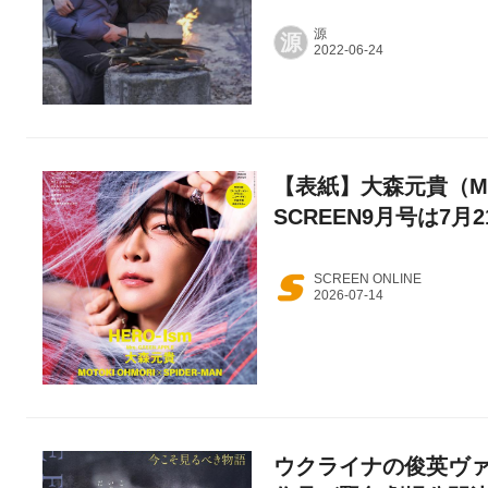
源
源
【表紙】大森元貴（Mrs
SCREEN9月号は7月
SCREEN ONLINE
ウクライナの俊英ヴ