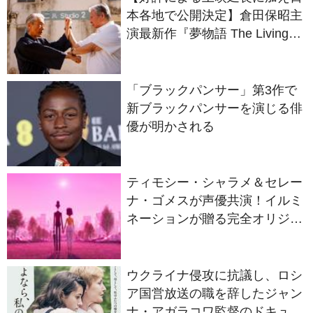
本各地で公開決定】倉田保昭主
演最新作『夢物語 The Living
Dragon』の本当の凄さを熱く
語ろう！
「ブラックパンサー」第3作で
新ブラックパンサーを演じる俳
優が明かされる
ティモシー・シャラメ＆セレー
ナ・ゴメスが声優共演！イルミ
ネーションが贈る完全オリジナ
ル最新作『ノット・アローン』
2027年日本公開決定
ウクライナ侵攻に抗議し、ロシ
ア国営放送の職を辞したジャン
ナ・アガラコワ監督のドキュメ