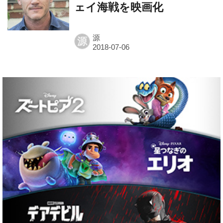
ェイ海戦を映画化
源
源