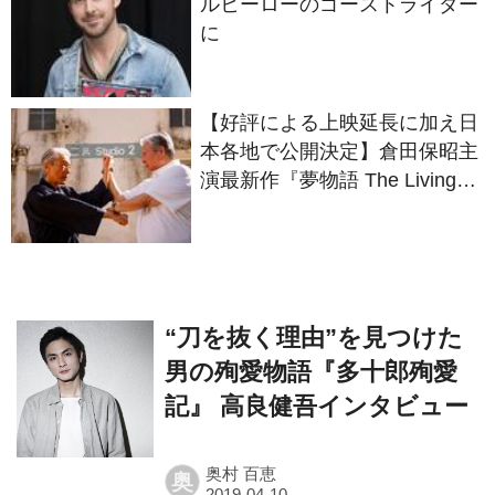
ルヒーローのゴーストライダー
に
【好評による上映延長に加え日
本各地で公開決定】倉田保昭主
演最新作『夢物語 The Living
Dragon』の本当の凄さを熱く
語ろう！
“刀を抜く理由”を見つけた
男の殉愛物語『多十郎殉愛
記』 高良健吾インタビュー
奥村 百恵
奥