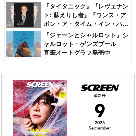
『タイタニック』『レヴェナン
ト: 蘇えりし者』『ワンス・ア
ポン・ア・タイム・イン・ハリ
ウッド』レオナルド・ディカプ
『ジェーンとシャルロット』シ
リオ 直筆オートグラフ発売中
ャルロット・ゲンズブール
直筆オートグラフ発売中