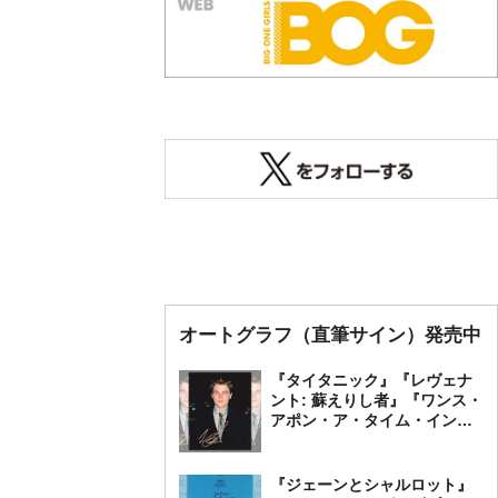
オートグラフ（直筆サイン）発売中
『タイタニック』『レヴェナ
ント: 蘇えりし者』『ワンス・
アポン・ア・タイム・イン・
ハリウッド』レオナルド・デ
ィカプリオ 直筆オートグラ
フ発売中
『ジェーンとシャルロット』