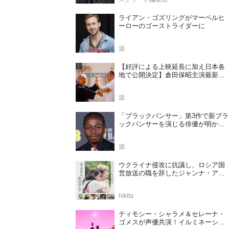
ライアン・ゴズリングがマーベルヒ
ーローのゴーストライダーに
源
【好評による上映延長に加え日本各
地で公開決定】倉田保昭主演最新作
『夢物語 The Living Dragon』の本当
の凄さを熱く語ろう！
源
「ブラックパンサー」第3作で新ブラ
ックパンサーを演じる俳優が明かさ
れる
源
ウクライナ侵攻に抗議し、ロシア国
営放送の職を辞したジャンナ・アガ
ラコワ監督のドキュメンタリー『さ
よなら、私のロシア』11⽉14⽇公開
hikita
決定
ティモシー・シャラメ＆セレーナ・
ゴメスが声優共演！イルミネーショ