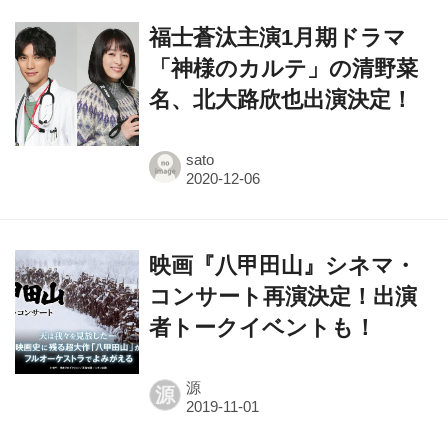
福士蒼汰主演1月期ドラマ
「神様のカルテ」の清野菜
名、北大路欣也出演決定！
sato
映画『八甲田山』シネマ・
コンサート再演決定！出演
者トークイベントも！
源
源