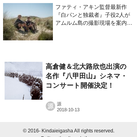
ファティ・アキン監督最新作
『白パンと独裁者』子役2人が
アムルム島の撮影現場を案内！
セットツアー映像解禁
高倉健＆北大路欣也出演の
名作『八甲田山』シネマ・
コンサート開催決定！
源
源
© 2016- Kindaieigasha All rights reserved.