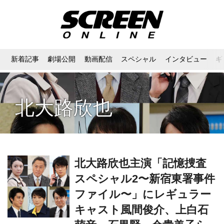
新着記事
劇場公開
動画配信
スペシャル
インタビュー
ギ
北大路欣也
北大路欣也主演「記憶捜査
スペシャル2〜新宿東署事件
ファイル〜」にレギュラー
キャスト風間俊介、上白石