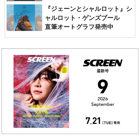
ウッド』レオナルド・ディカプ
『ジェーンとシャルロット』シ
リオ 直筆オートグラフ発売中
ャルロット・ゲンズブール
直筆オートグラフ発売中