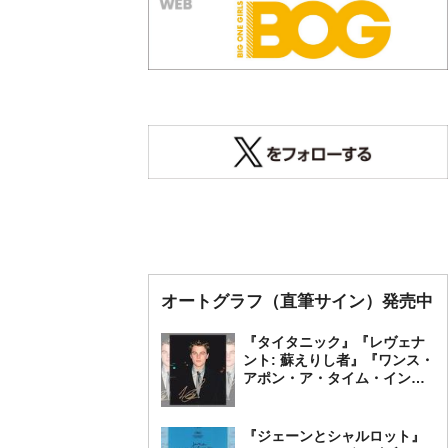
オートグラフ（直筆サイン）発売中
『タイタニック』『レヴェナ
ント: 蘇えりし者』『ワンス・
アポン・ア・タイム・イン・
ハリウッド』レオナルド・デ
ィカプリオ 直筆オートグラ
フ発売中
『ジェーンとシャルロット』