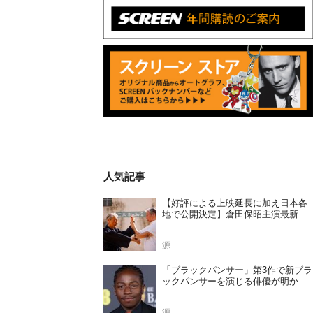
人気記事
【好評による上映延長に加え日本各
地で公開決定】倉田保昭主演最新作
『夢物語 The Living Dragon』の本当
の凄さを熱く語ろう！
源
「ブラックパンサー」第3作で新ブラ
ックパンサーを演じる俳優が明かさ
れる
源