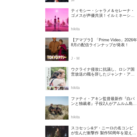
ティモシー・シャラメ＆セレーナ・
ゴメスが声優共演！イルミネーショ
ンが贈る完全オリジナル最新作『ノ
ット・アローン』2027年日本公開決
hikita
定
【アマプラ】「Prime Video」2026年
8月の配信ラインナップが発表！
J・M
ウクライナ侵攻に抗議し、ロシア国
営放送の職を辞したジャンナ・アガ
ラコワ監督のドキュメンタリー『さ
よなら、私のロシア』11⽉14⽇公開
hikita
決定
ファティ・アキン監督最新作『白パ
ンと独裁者』子役2人がアムルム島の
撮影現場を案内！セットツアー映像
解禁
hikita
スコセッシ&デ・ニーロの名コンビ
が生んだ衝撃作 製作50周年を迎える