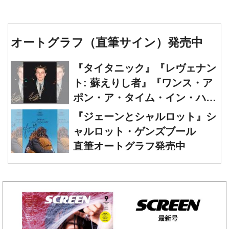
オートグラフ（直筆サイン）発売中
『タイタニック』『レヴェナン
ト: 蘇えりし者』『ワンス・ア
ポン・ア・タイム・イン・ハリ
ウッド』レオナルド・ディカプ
『ジェーンとシャルロット』シ
リオ 直筆オートグラフ発売中
ャルロット・ゲンズブール
直筆オートグラフ発売中