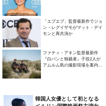
「エブエブ」監督最新作でジョ
ン・レグイザモがマット・デイ
モンと再共演か
ファティ・アキン監督最新作
『白パンと独裁者』子役2人が
アムルム島の撮影現場を案内！
セットツアー映像解禁
韓国人女優として初となる
ベルリン国際映画祭主演女
優賞を受賞！ キム・ミニ主