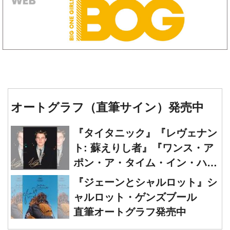
オートグラフ（直筆サイン）発売中
『タイタニック』『レヴェナン
ト: 蘇えりし者』『ワンス・ア
ポン・ア・タイム・イン・ハリ
ウッド』レオナルド・ディカプ
『ジェーンとシャルロット』シ
リオ 直筆オートグラフ発売中
ャルロット・ゲンズブール
直筆オートグラフ発売中