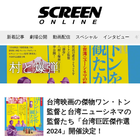
新着記事
劇場公開
動画配信
スペシャル
インタビュー
ギ
村と爆弾
台湾映画の傑物ワン・トン
監督と台湾ニューシネマの
監督たち「台湾巨匠傑作選
2024」開催決定！