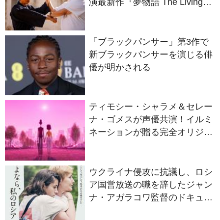
語ろう！
「ブラックパンサー」第3作で
新ブラックパンサーを演じる俳
優が明かされる
ティモシー・シャラメ＆セレー
ナ・ゴメスが声優共演！イルミ
ネーションが贈る完全オリジナ
ル最新作『ノット・アローン』
2027年日本公開決定
ウクライナ侵攻に抗議し、ロシ
ア国営放送の職を辞したジャン
ナ・アガラコワ監督のドキュメ
ンタリー『さよなら、私のロシ
ア』11⽉14⽇公開決定