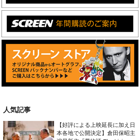
人気記事
【好評による上映延長に加え日
本各地で公開決定】倉田保昭主
演最新作『夢物語 The Living
Dragon』の本当の凄さを熱く