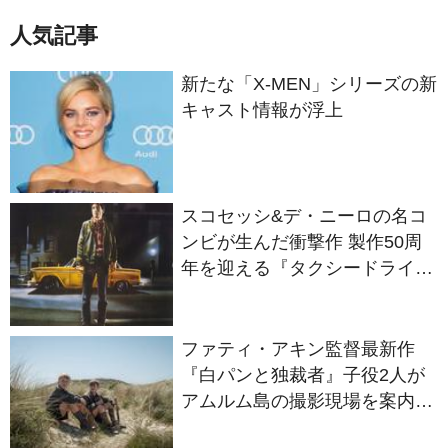
新たな「X-MEN」シリーズの新
キャスト情報が浮上
スコセッシ&デ・ニーロの名コ
ンビが生んだ衝撃作 製作50周
年を迎える『タクシードライバ
ー』
ファティ・アキン監督最新作
『白パンと独裁者』子役2人が
アムルム島の撮影現場を案内！
セットツアー映像解禁
ラッセル・クロウが新作SFア