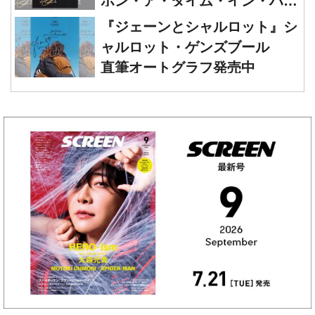
リオ 直筆オートグラフ発売中
ャルロット・ゲンズブール
直筆オートグラフ発売中