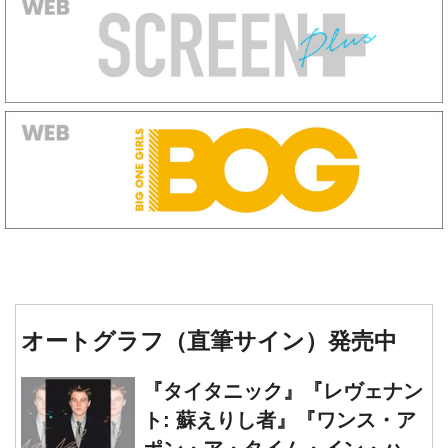
オートグラフ（直筆サイン）発売中
『タイタニック』『レヴェナン
ト: 蘇えりし者』『ワンス・ア
ポン・ア・タイム・イン・ハリ
ウッド』レオナルド・ディカプ
『ジェーンとシャルロット』シ