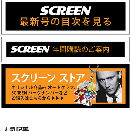
人気記事
【好評による上映延長に加え日