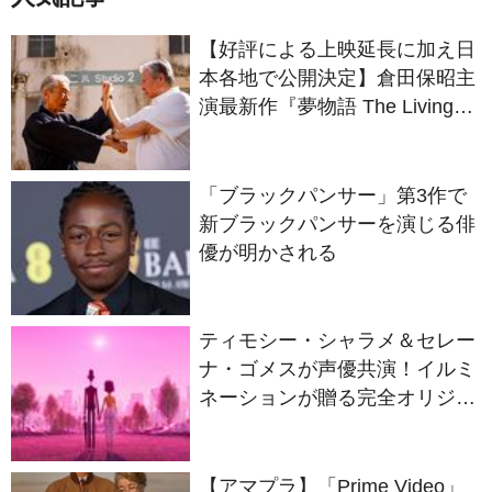
本各地で公開決定】倉田保昭主
演最新作『夢物語 The Living
Dragon』の本当の凄さを熱く
語ろう！
「ブラックパンサー」第3作で
新ブラックパンサーを演じる俳
優が明かされる
ティモシー・シャラメ＆セレー
ナ・ゴメスが声優共演！イルミ
ネーションが贈る完全オリジナ
ル最新作『ノット・アローン』
2027年日本公開決定
【アマプラ】「Prime Video」
2026年8月の配信ラインナップ
が発表！