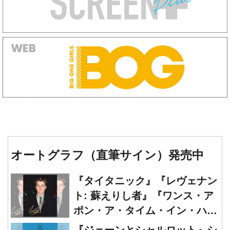
オートグラフ（直筆サイン）発売中
『タイタニック』『レヴェナン
ト: 蘇えりし者』『ワンス・ア
ポン・ア・タイム・イン・ハリ
ウッド』レオナルド・ディカプ
『ジェーンとシャルロット』シ
リオ 直筆オートグラフ発売中
ャルロット・ゲンズブール