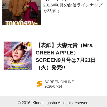
【表紙】大森元貴（Mrs.
GREEN APPLE）
SCREEN9月号は7月21日
（火）発売!!
SCREEN ONLINE
© 2016- Kindaieigasha All rights reserved.
Built on
the dino platform
.