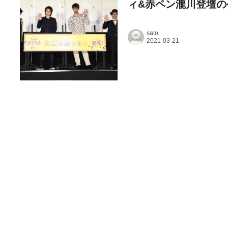
ィ&赤ペン瀧川登壇の
sato