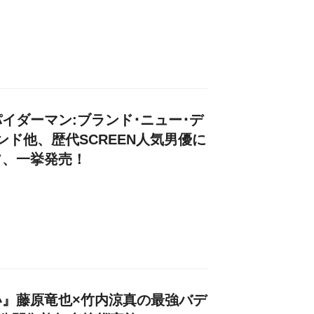
イダーマン:ブランド･ニュー･デ
ンド他、歴代SCREEN人気男優に
フ、一挙発売！
』藤原竜也×竹内涼真の最強バデ