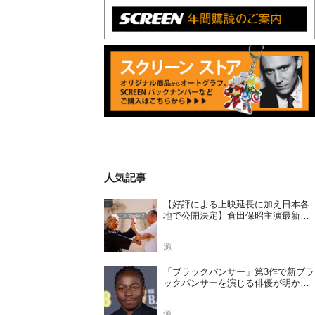
人気記事
【好評による上映延長に加え日本各
地で公開決定】倉田保昭主演最新作
『夢物語 The Living Dragon』の本当
の凄さを熱く語ろう！
源
「ブラックパンサー」第3作で新ブラ
ックパンサーを演じる俳優が明かさ
れる
源