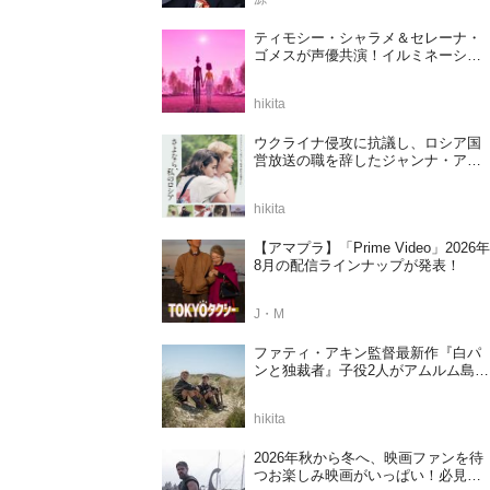
ティモシー・シャラメ＆セレーナ・
ゴメスが声優共演！イルミネーショ
ンが贈る完全オリジナル最新作『ノ
ット・アローン』2027年日本公開決
hikita
定
ウクライナ侵攻に抗議し、ロシア国
営放送の職を辞したジャンナ・アガ
ラコワ監督のドキュメンタリー『さ
よなら、私のロシア』11⽉14⽇公開
hikita
決定
【アマプラ】「Prime Video」2026年
8月の配信ラインナップが発表！
J・M
ファティ・アキン監督最新作『白パ
ンと独裁者』子役2人がアムルム島の
撮影現場を案内！セットツアー映像
解禁
hikita
2026年秋から冬へ、映画ファンを待
つお楽しみ映画がいっぱい！必見の