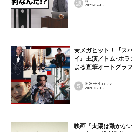
源
源
★メガヒット！『スパ
イ』主演／トム･ホラ
よる直筆オートグラ
SCREEN gallery
S
映画『太陽は動かない