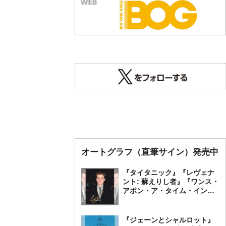
オートグラフ（直筆サイン）発売中
『タイタニック』『レヴェナ
ント: 蘇えりし者』『ワンス・
アポン・ア・タイム・イン・
ハリウッド』レオナルド・デ
ィカプリオ 直筆オートグラ
フ発売中
『ジェーンとシャルロット』