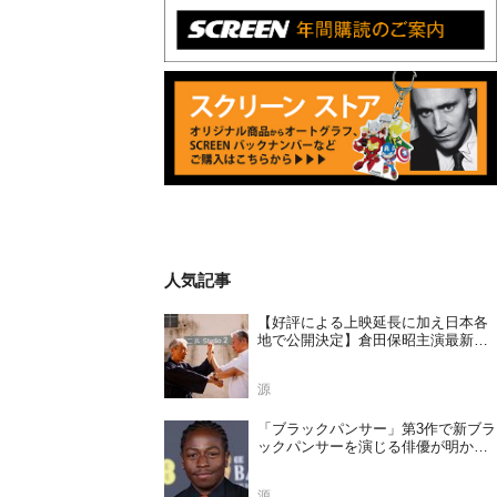
人気記事
【好評による上映延長に加え日本各
地で公開決定】倉田保昭主演最新作
『夢物語 The Living Dragon』の本当
の凄さを熱く語ろう！
源
「ブラックパンサー」第3作で新ブラ
ックパンサーを演じる俳優が明かさ
れる
源