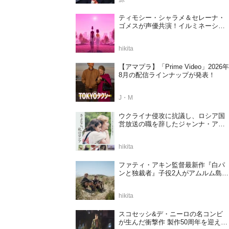
ティモシー・シャラメ＆セレーナ・
ゴメスが声優共演！イルミネーショ
ンが贈る完全オリジナル最新作『ノ
ット・アローン』2027年日本公開決
hikita
定
【アマプラ】「Prime Video」2026年
8月の配信ラインナップが発表！
J・M
ウクライナ侵攻に抗議し、ロシア国
営放送の職を辞したジャンナ・アガ
ラコワ監督のドキュメンタリー『さ
よなら、私のロシア』11⽉14⽇公開
hikita
決定
ファティ・アキン監督最新作『白パ
ンと独裁者』子役2人がアムルム島の
撮影現場を案内！セットツアー映像
解禁
hikita
スコセッシ&デ・ニーロの名コンビ
が生んだ衝撃作 製作50周年を迎える