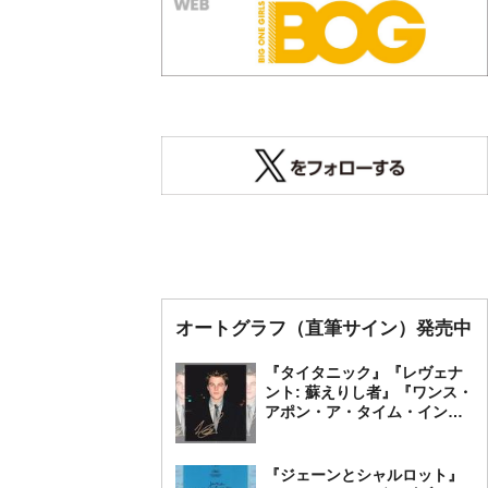
オートグラフ（直筆サイン）発売中
『タイタニック』『レヴェナ
ント: 蘇えりし者』『ワンス・
アポン・ア・タイム・イン・
ハリウッド』レオナルド・デ
ィカプリオ 直筆オートグラ
フ発売中
『ジェーンとシャルロット』