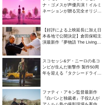
ナ・ゴメスが声優共演！イルミ
ネーションが贈る完全オリジナ
ル最新作『ノット・アローン』
2027年日本公開決定
【好評による上映延長に加え日
本各地で公開決定】倉田保昭主
演最新作『夢物語 The Living
Dragon』の本当の凄さを熱く
語ろう！
スコセッシ&デ・ニーロの名コ
ンビが生んだ衝撃作 製作50周
年を迎える『タクシードライバ
ー』
ファティ・アキン監督最新作
『白パンと独裁者』子役2人が
アムルム島の撮影現場を案内！