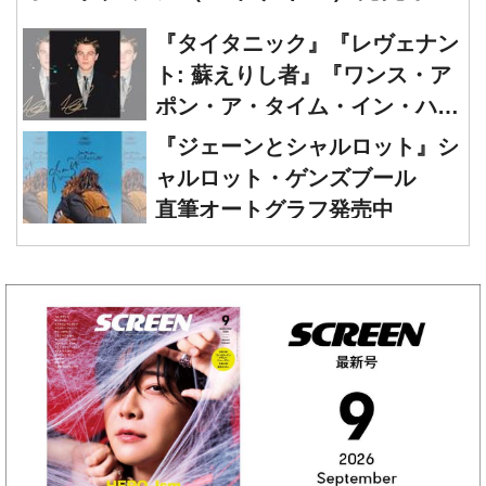
ト: 蘇えりし者』『ワンス・ア
ポン・ア・タイム・イン・ハリ
ウッド』レオナルド・ディカプ
『ジェーンとシャルロット』シ
リオ 直筆オートグラフ発売中
ャルロット・ゲンズブール
直筆オートグラフ発売中