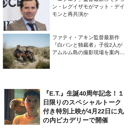
ファティ・アキン監督最新作
『白パンと独裁者』子役2人が
アムルム島の撮影現場を案内！
セットツアー映像解禁
『E.T.』生誕40周年記念！１
日限りのスペシャルトーク
付き特別上映が4月22日に丸
の内ピカデリーで開催
S木