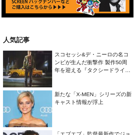
人気記事
スコセッシ&デ・ニーロの名コ
ンビが生んだ衝撃作 製作50周
年を迎える『タクシードライバ
ー』
新たな「X-MEN」シリーズの新
キャスト情報が浮上
「エブエブ」監督最新作でジョ
ン・レグイザモがマット・デイ
モンと再共演か