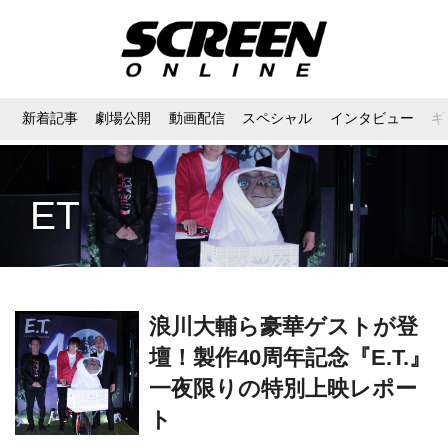
新着記事
劇場公開
動画配信
スペシャル
インタビュー
ギ
ET
浪川大輔ら豪華ゲストが登
壇！製作40周年記念『E.T.』
一夜限りの特別上映レポー
ト