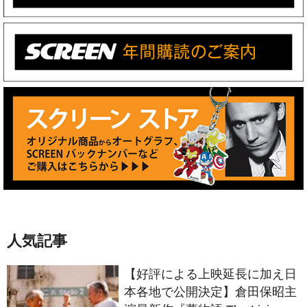
人気記事
【好評による上映延長に加え日
本各地で公開決定】倉田保昭主
演最新作『夢物語 The Living
Dragon』の本当の凄さを熱く