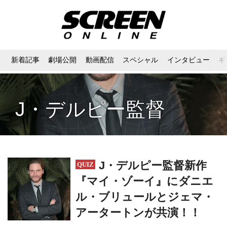
新着記事
劇場公開
動画配信
スペシャル
インタビュー
ギ
J・デルピー監督
J・デルピー監督新作
『マイ・ゾーイ』にダニエ
ル・ブリュールとジェマ・
アータートンが共演！！