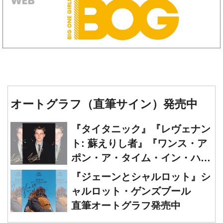
オートグラフ（直筆サイン）発売中
『タイタニック』『レヴェナン
ト: 蘇えりし者』『ワンス・ア
ポン・ア・タイム・イン・ハリ
ウッド』レオナルド・ディカプ
『ジェーンとシャルロット』シ
リオ 直筆オートグラフ発売中
ャルロット・ゲンズブール
直筆オートグラフ発売中