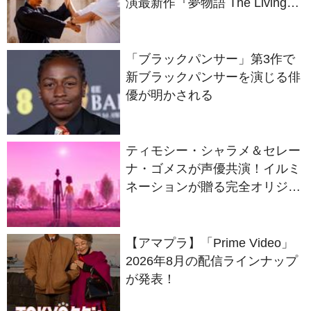
語ろう！
「ブラックパンサー」第3作で
新ブラックパンサーを演じる俳
優が明かされる
ティモシー・シャラメ＆セレー
ナ・ゴメスが声優共演！イルミ
ネーションが贈る完全オリジナ
ル最新作『ノット・アローン』
2027年日本公開決定
【アマプラ】「Prime Video」
2026年8月の配信ラインナップ
が発表！