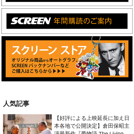
人気記事
【好評による上映延長に加え日
本各地で公開決定】倉田保昭主
演最新作『夢物語 The Living