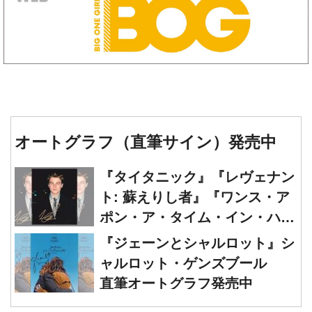
オートグラフ（直筆サイン）発売中
『タイタニック』『レヴェナン
ト: 蘇えりし者』『ワンス・ア
ポン・ア・タイム・イン・ハリ
ウッド』レオナルド・ディカプ
『ジェーンとシャルロット』シ
リオ 直筆オートグラフ発売中
ャルロット・ゲンズブール
直筆オートグラフ発売中