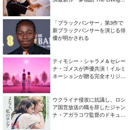
Dragon』の本当の凄さを熱く
語ろう！
「ブラックパンサー」第3作で
新ブラックパンサーを演じる俳
優が明かされる
ティモシー・シャラメ＆セレー
ナ・ゴメスが声優共演！イルミ
ネーションが贈る完全オリジナ
ル最新作『ノット・アローン』
2027年日本公開決定
ウクライナ侵攻に抗議し、ロシ
ア国営放送の職を辞したジャン
ナ・アガラコワ監督のドキュメ
ンタリー『さよなら、私のロシ
ア』11⽉14⽇公開決定