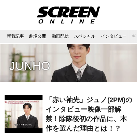
新着記事
劇場公開
動画配信
スペシャル
インタビュー
ギ
JUNHO
「赤い袖先」ジュノ(2PM)の
インタビュー映像一部解
禁！除隊後初の作品に、本
作を選んだ理由とは！？