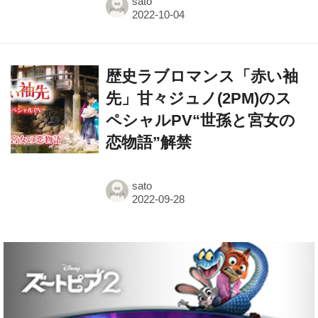
sato
歴史ラブロマンス「赤い袖
先」甘々ジュノ(2PM)のス
ペシャルPV“世孫と宮女の
恋物語”解禁
sato