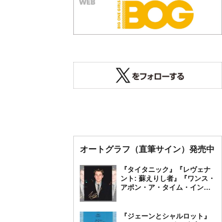
オートグラフ（直筆サイン）発売中
『タイタニック』『レヴェナ
ント: 蘇えりし者』『ワンス・
アポン・ア・タイム・イン・
ハリウッド』レオナルド・デ
ィカプリオ 直筆オートグラ
フ発売中
『ジェーンとシャルロット』