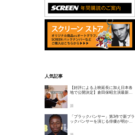
人気記事
【好評による上映延長に加え日本各
地で公開決定】倉田保昭主演最新作
『夢物語 The Living Dragon』の本当
の凄さを熱く語ろう！
源
「ブラックパンサー」第3作で新ブラ
ックパンサーを演じる俳優が明かさ
れる
源