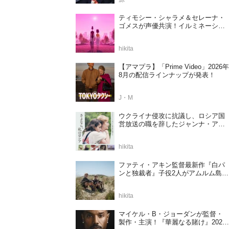
ティモシー・シャラメ＆セレーナ・
ゴメスが声優共演！イルミネーショ
ンが贈る完全オリジナル最新作『ノ
ット・アローン』2027年日本公開決
hikita
定
【アマプラ】「Prime Video」2026年
8月の配信ラインナップが発表！
J・M
ウクライナ侵攻に抗議し、ロシア国
営放送の職を辞したジャンナ・アガ
ラコワ監督のドキュメンタリー『さ
よなら、私のロシア』11⽉14⽇公開
hikita
決定
ファティ・アキン監督最新作『白パ
ンと独裁者』子役2人がアムルム島の
撮影現場を案内！セットツアー映像
解禁
hikita
マイケル・B・ジョーダンが監督・
製作・主演！『華麗なる賭け』2027