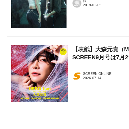
源
源
【表紙】大森元貴（Mrs
SCREEN9月号は7月
SCREEN ONLINE