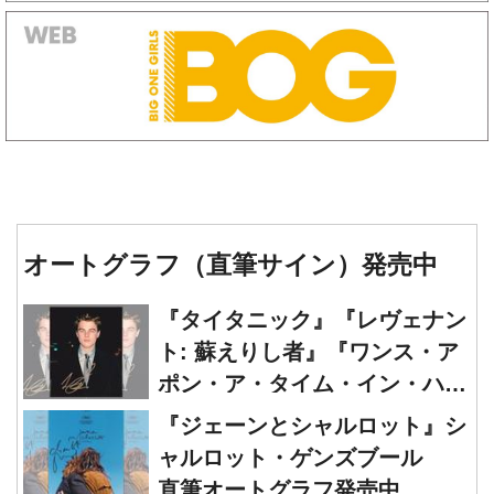
オートグラフ（直筆サイン）発売中
『タイタニック』『レヴェナン
ト: 蘇えりし者』『ワンス・ア
ポン・ア・タイム・イン・ハリ
ウッド』レオナルド・ディカプ
『ジェーンとシャルロット』シ
リオ 直筆オートグラフ発売中
ャルロット・ゲンズブール
直筆オートグラフ発売中