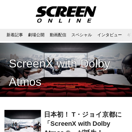
新着記事
劇場公開
動画配信
スペシャル
インタビュー
ギ
ScreenX with Dolby
Atmos
日本初！ T・ジョイ京都に
「ScreenX with Dolby