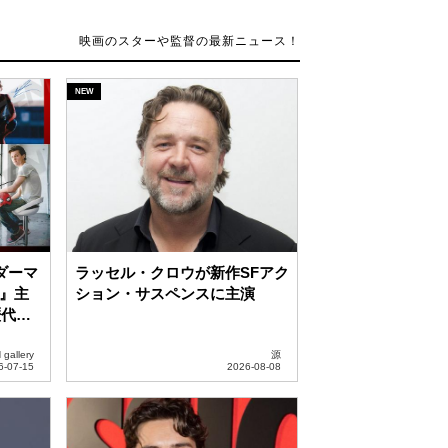
ダーマ
ラッセル・クロウが新作SFアク
イ』主
ション・サスペンスに主演
歴代
る直筆オ
gallery
源