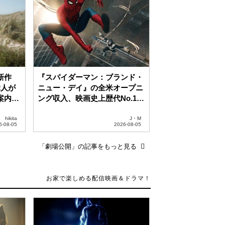
「劇場公開」の記事をもっと見る
総指
【ディズニープラス】
ンナー
「Disney+」2026年8月の注目
ideoよ
の配信作が発表！
告も公
J・M
J・M