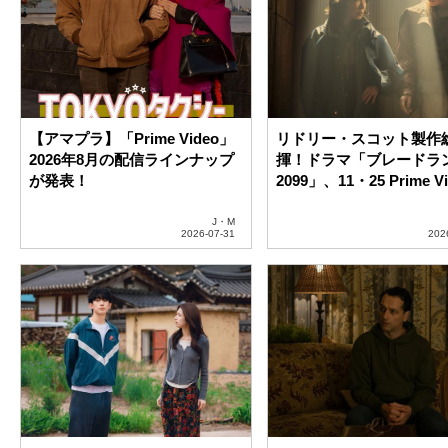
【ネトフリ】「Netflix」2026年
【2026年8月版】Apple T
8月の配信ラインナップが公
Netflixおすすめ最新作
開！
J・M
スクリー
インタビュー