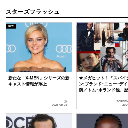
新たな「X-MEN」シリーズの新
★メガヒット！『スパイ
キャスト情報が浮上
ン:ブランド･ニュー･デ
演／トム･ホランド他、
SCREEN人気男優によ
ートグラフ、一挙発売！
源
SCREEN 