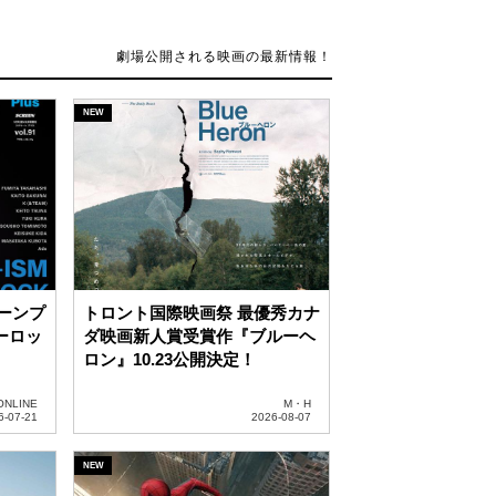
リーンプ
トロント国際映画祭 最優秀カナ
ルーロッ
ダ映画新人賞受賞作『ブルーヘ
ロン』10.23公開決定！
ONLINE
M・H
新作
『スパイダーマン：ブランド・
2人が
ニュー・デイ』の全米オープニ
案内！
ング収入、映画史上歴代No.1
に！
hikita
J・M