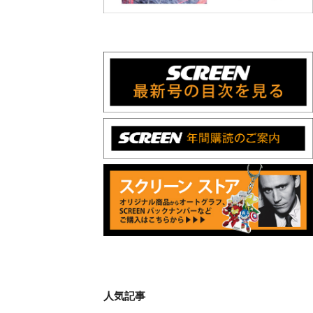
人気記事
ティモシー・シャラメ＆セレーナ・
ゴメスが声優共演！イルミネーショ
ンが贈る完全オリジナル最新作『ノ
ット・アローン』2027年日本公開決
hikita
定
【好評による上映延長に加え日本各
地で公開決定】倉田保昭主演最新作
『夢物語 The Living Dragon』の本当
の凄さを熱く語ろう！
源
スコセッシ&デ・ニーロの名コンビ
が生んだ衝撃作 製作50周年を迎える
『タクシードライバー』