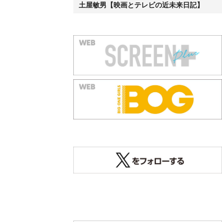
オートグラフ（直筆サイン）発売中
『タイタニック』『レヴェナ
ント: 蘇えりし者』『ワンス・
アポン・ア・タイム・イン・
ハリウッド』レオナルド・デ
ィカプリオ 直筆オートグラ
フ発売中
『ジェーンとシャルロット』
シャルロット・ゲンズブー
ル 直筆オートグラフ発売
中