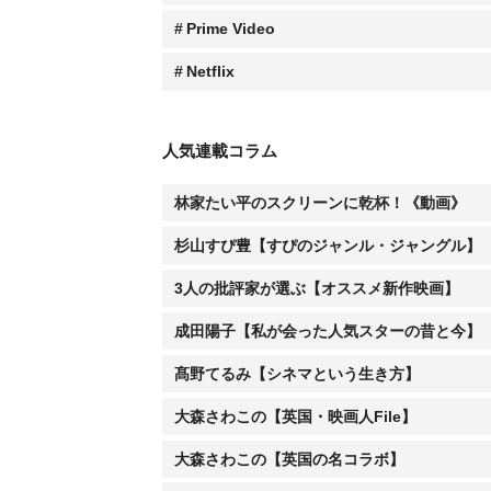
3人の批評家が選ぶ【オススメ新作映画】
成田陽子【私が会った人気スターの昔と今】
髙野てるみ【シネマという生き方】
大森さわこの【英国・映画人File】
大森さわこの【英国の名コラボ】
土屋敏男【映画とテレビの近未来日記】