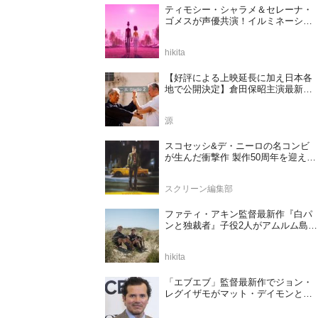
スクリーン編集部
ファティ・アキン監督最新作『白パ
ンと独裁者』子役2人がアムルム島の
撮影現場を案内！セットツアー映像
解禁
hikita
「エブエブ」監督最新作でジョン・
レグイザモがマット・デイモンと再
共演か
源
マイケル・B・ジョーダンが監督・
製作・主演！『華麗なる賭け』2027
年日本公開決定
hikita
【アマプラ】「Prime Video」2026年
8月の配信ラインナップが発表！
J・M
【ネトフリ】「Netflix」2026年8月の