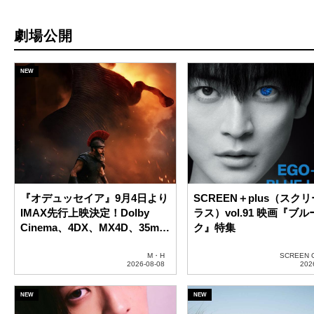
『オデュッセイア』9月4日より
SCREEN＋plus（スク
IMAX先行上映決定！Dolby
ラス）vol.91 映画『ブ
Cinema、4DX、MX4D、35mm
ク』特集
含む全6種9バージョンで公開
M・H
SCREEN 
高橋恭平、千切の「エゴ」に惚
ファティ・アキン監督最
れた原石。映画『ブルーロッ
『白パンと独裁者』子役
ク』インタビュー
アムルム島の撮影現場を
セットツアー映像解禁
スクリーン編集部