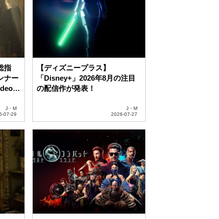
V &
『モータルコンバット／ネクス
まとめ
トラウンド』デジタル配信フェ
イタリティ開始 10月に4K
UHD&ブルーレイ発売
ン編集部
J・M
「動画配信」の記事をもっと見る