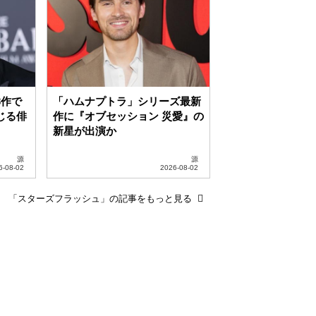
3作で
「ハムナプトラ」シリーズ最新
じる俳
作に『オブセッション 災愛』の
新星が出演か
源
源
「スターズフラッシュ」の記事をもっと見る