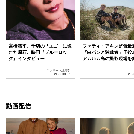
動画配信
【アマプラ】「Prime Video」
リドリー・スコット製作
2026年8月の配信ラインナップ
揮！ドラマ「ブレードラ
が発表！
2099」、11・25 Prime V
り独占配信 ティザー予
開
J・M