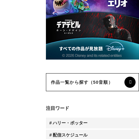
作品一覧から探す（50音順）
注目ワード
ハリー・ポッター
配信スケジュール
Prime Video
Netflix
人気連載コラム
林家たい平のスクリーンに乾杯！《動画》
杉山すぴ豊【すぴのジャンル・ジャングル】