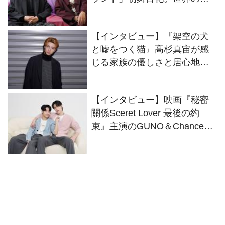
りの“僕”をオーディションで掴
んだ駒木根葵汰と島村龍乃介
【インタビュー】『架空の犬
のWキャストにインタビュー
と嘘をつく猫』高杉真宙が感
じる家族の優しさと居心地の
良さ
【インタビュー】映画『秘密
關係Sceret Lover 最後の約
束』主演のGUNO＆Chanceが
役柄さながらにイチャコラト
ーク！