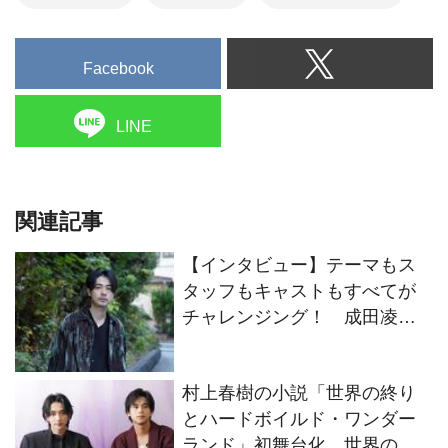
Facebook
LINE
関連記事
【インタビュー】テーマもス
タッフもキャストもすべてが
チャレンジング！ 成田凌が
映画『#拡散』出演に至ったそ
の理由
村上春樹の小説「世界の終り
とハードボイルド・ワンダー
ランド」初舞台化。世界の終