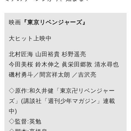
映画
『東京リベンジャーズ』
大ヒット上映中
北村匠海 山田裕貴 杉野遥亮
今田美桜 鈴木伸之 眞栄田郷敦 清水尋也
磯村勇斗／間宮祥太朗 ／吉沢亮
◇原作:和久井健「東京卍リベンジャー
ズ」(講談社「週刊少年マガジン」連載
中)
◇監督:英勉