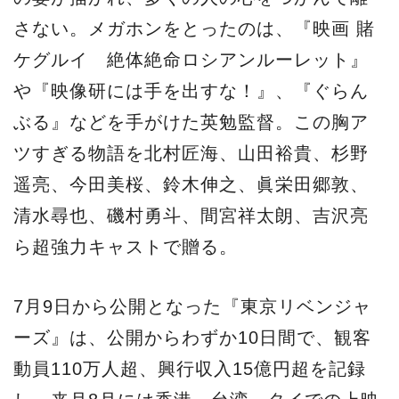
さない。メガホンをとったのは、『映画 賭
ケグルイ 絶体絶命ロシアンルーレット』
や『映像研には手を出すな！』、『ぐらん
ぶる』などを手がけた英勉監督。この胸ア
ツすぎる物語を北村匠海、山田裕貴、杉野
遥亮、今田美桜、鈴木伸之、眞栄田郷敦、
清水尋也、磯村勇斗、間宮祥太朗、吉沢亮
ら超強力キャストで贈る。
7月9日から公開となった『東京リベンジャ
ーズ』は、公開からわずか10日間で、観客
動員110万人超、興行収入15億円超を記録