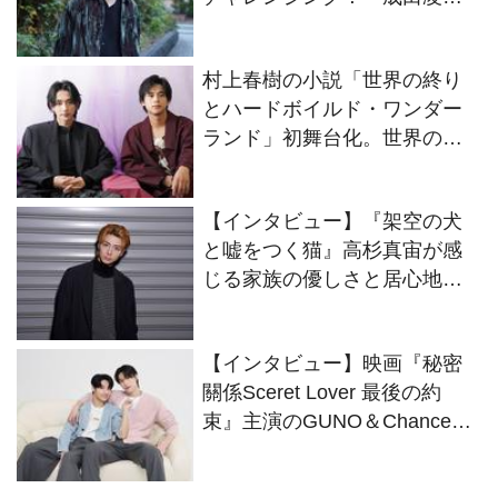
映画『#拡散』出演に至ったそ
の理由
村上春樹の小説「世界の終り
とハードボイルド・ワンダー
ランド」初舞台化。世界の終
りの“僕”をオーディションで掴
んだ駒木根葵汰と島村龍乃介
【インタビュー】『架空の犬
のWキャストにインタビュー
と嘘をつく猫』高杉真宙が感
じる家族の優しさと居心地の
良さ
【インタビュー】映画『秘密
關係Sceret Lover 最後の約
束』主演のGUNO＆Chanceが
役柄さながらにイチャコラト
ーク！