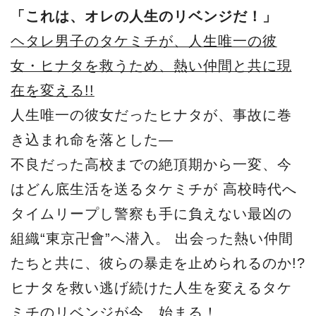
「これは、オレの人生のリベンジだ！」
ヘタレ男子のタケミチが、人生唯一の彼
女・ヒナタを救うため、熱い仲間と共に現
在を変える!!
人生唯一の彼女だったヒナタが、事故に巻
き込まれ命を落とした―
不良だった高校までの絶頂期から一変、今
はどん底生活を送るタケミチが 高校時代へ
タイムリープし警察も手に負えない最凶の
組織“東京卍會”へ潜入。 出会った熱い仲間
たちと共に、彼らの暴走を止められるのか!?
ヒナタを救い逃げ続けた人生を変えるタケ
ミチのリベンジが今、始まる！