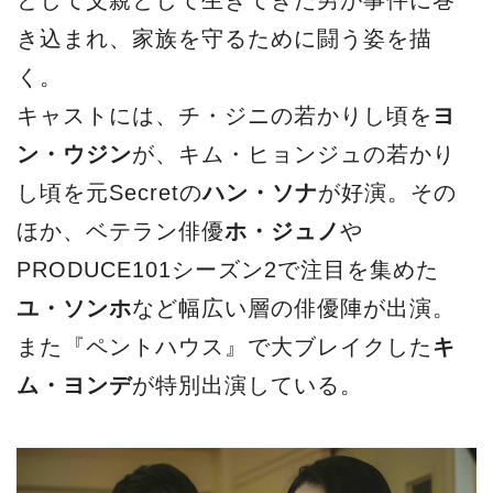
として父親として生きてきた男が事件に巻
き込まれ、家族を守るために闘う姿を描
く。
キャストには、チ・ジニの若かりし頃を
ヨ
ン・ウジン
が、キム・ヒョンジュの若かり
し頃を元Secretの
ハン・ソナ
が好演。その
ほか、ベテラン俳優
ホ・ジュノ
や
PRODUCE101シーズン2で注目を集めた
ユ・ソンホ
など幅広い層の俳優陣が出演。
また『ペントハウス』で大ブレイクした
キ
ム・ヨンデ
が特別出演している。