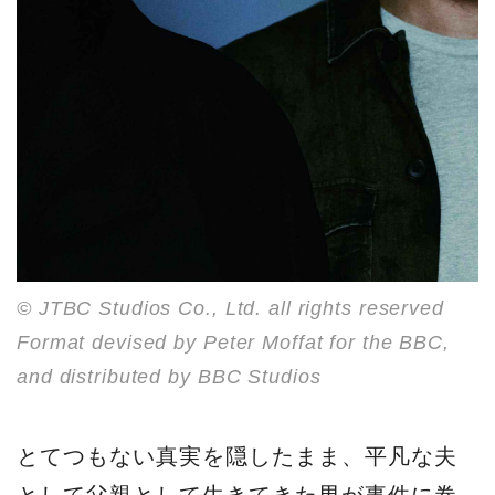
© JTBC Studios Co., Ltd. all rights reserved
Format devised by Peter Moffat for the BBC,
and distributed by BBC Studios
とてつもない真実を隠したまま、平凡な夫