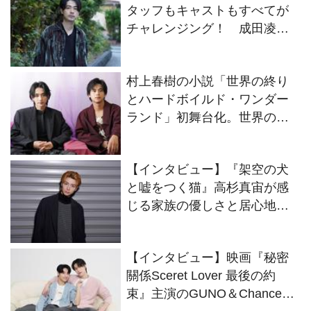
タッフもキャストもすべてが
チャレンジング！ 成田凌が
映画『#拡散』出演に至ったそ
の理由
村上春樹の小説「世界の終り
とハードボイルド・ワンダー
ランド」初舞台化。世界の終
りの“僕”をオーディションで掴
んだ駒木根葵汰と島村龍乃介
【インタビュー】『架空の犬
のWキャストにインタビュー
と嘘をつく猫』高杉真宙が感
じる家族の優しさと居心地の
良さ
【インタビュー】映画『秘密
關係Sceret Lover 最後の約
束』主演のGUNO＆Chanceが