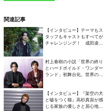
関連記事
【インタビュー】テーマもス
タッフもキャストもすべてが
チャレンジング！ 成田凌が
映画『#拡散』出演に至ったそ
の理由
村上春樹の小説「世界の終り
とハードボイルド・ワンダー
ランド」初舞台化。世界の終
りの“僕”をオーディションで掴
んだ駒木根葵汰と島村龍乃介
【インタビュー】『架空の犬
のWキャストにインタビュー
と嘘をつく猫』高杉真宙が感
じる家族の優しさと居心地の