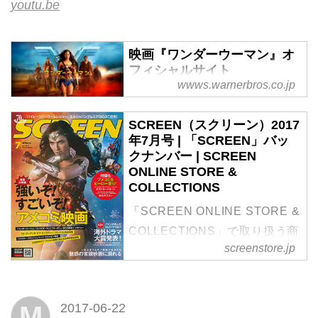
youtu.be
映画『ワンダーウーマン』オ
フィシャルサイト
wwws.warnerbros.co.jp
映画『ワンダーウーマン』オフ
ィシャルサイト。8.25(fri)公開
SCREEN（スクリーン）2017
年7月号 | 「SCREEN」バッ
クナンバー | SCREEN
ONLINE STORE &
COLLECTIONS
「SCREEN ONLINE STORE &
COLLECTIONS」で取り扱う商
screenstore.jp
品「SCREEN（スクリーン）
2017年7月号」の紹介・購入ペ
ージ
M
2017-06-22