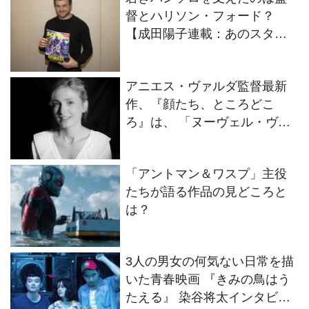
督とハリソン・フォード？
【成田陽子連載：あのスター
が私に見せたホントの素顔】
アニエス・ヴァルダ監督最新
作、『顔たち、ところどこ
ろ』は、 「ヌーヴェル・ヴァ
ーグの祖母」に贈られる奇跡
のような出来事たち。 プロデ
「アントマン＆ワスプ」主役
ューサー、ジュリー・ガイ
たちが語る作品の見どころと
エ、インタビュー 髙野てるみ
は？
の『シネマという生き方』
VOL.17
3人の男女の何気ない日常を描
いた青春映画 『きみの鳥はう
たえる』 染谷将太インタビュ