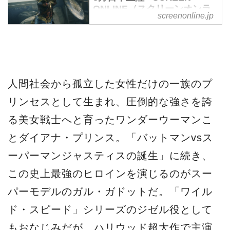
ONLINE（スクリーンオンラ
screenonline.jp
イン）
スーパーマン、バットマンなど
に続くDCコミックのスーパーヒ
ーローがこの夏、映画化、それ
が「ワンダーウーマン」（2017
人間社会から孤立した女性だけの一族のプ
年8月25日日本公開、ワーナ
リンセスとして生まれ、圧倒的な強さを誇
ー・ブラザース映画配給）だ。
る美女戦士へと育ったワンダーウーマンこ
6月2日に全米公開を控え、早く
とダイアナ・プリンス。「バットマンvsス
も批評家から絶賛を集めてい
る。これは新たなアメコミ映画
ーパーマンジャスティスの誕生」に続き、
の傑作の誕生か？
この史上最強のヒロインを演じるのがスー
パーモデルのガル・ガドットだ。「ワイル
ド・スピード」シリーズのジゼル役として
もおなじみだが、ハリウッド超大作で主演