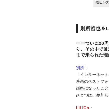
道ヒル
別所哲也＆L
ーーついに20
り、その中で厳
まで来られた理
別所
：
「インターネット
映画のベストフォ
画祭になったこと
ひとつは、参加し
LiLiCo
：