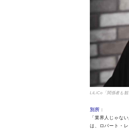
LiLiCo「関係
別所
：
「業界人じゃない
は、ロバート・レ