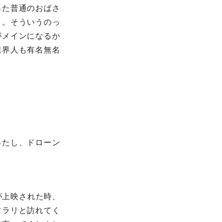
った普通のおばさ
）。そういうのっ
がメインになるか
業界人も有名無名
ったし、ドローン
が上映された時、
フラリと訪れてく