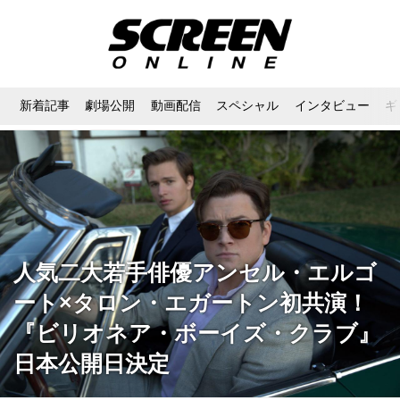
新着記事
劇場公開
動画配信
スペシャル
インタビュー
ギ
人気二大若手俳優アンセル・エルゴ
ート×タロン・エガートン初共演！
『ビリオネア・ボーイズ・クラブ』
日本公開日決定