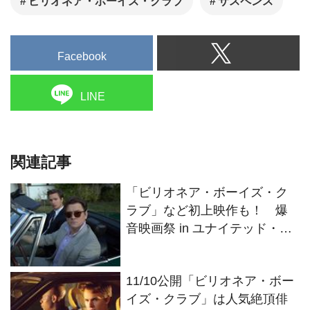
ビリオネア・ボーイズ・クラブ
サスペンス
Facebook
LINE
関連記事
「ビリオネア・ボーイズ・ク
ラブ」など初上映作も！ 爆
音映画祭 in ユナイテッド・シ
ネマ アクアシティお台場5回目
の開催
11/10公開「ビリオネア・ボー
イズ・クラブ」は人気絶頂俳