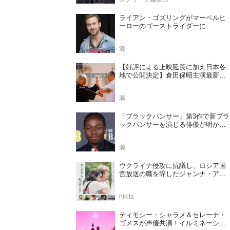
ライアン・ゴズリングがマーベルヒ
ーローのゴーストライダーに
源
【好評による上映延長に加え日本各
地で公開決定】倉田保昭主演最新作
『夢物語 The Living Dragon』の本当
の凄さを熱く語ろう！
源
「ブラックパンサー」第3作で新ブラ
ックパンサーを演じる俳優が明かさ
れる
源
ウクライナ侵攻に抗議し、ロシア国
営放送の職を辞したジャンナ・アガ
ラコワ監督のドキュメンタリー『さ
よなら、私のロシア』11⽉14⽇公開
hikita
決定
ティモシー・シャラメ＆セレーナ・
ゴメスが声優共演！イルミネーショ