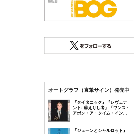
オートグラフ（直筆サイン）発売中
『タイタニック』『レヴェナ
ント: 蘇えりし者』『ワンス・
アポン・ア・タイム・イン・
ハリウッド』レオナルド・デ
ィカプリオ 直筆オートグラ
フ発売中
『ジェーンとシャルロット』