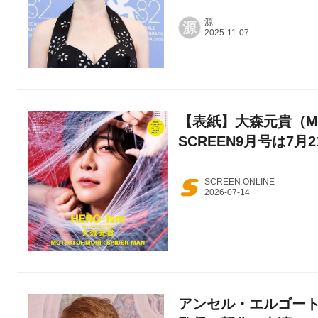
源
源
【表紙】大森元貴（Mrs
SCREEN9月号は7月
SCREEN ONLINE
アンセル・エルゴー