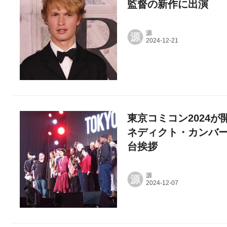
監督の新作に出演
源
源
東京コミコン2024
ネディクト・カンバ
台挨拶
源
源