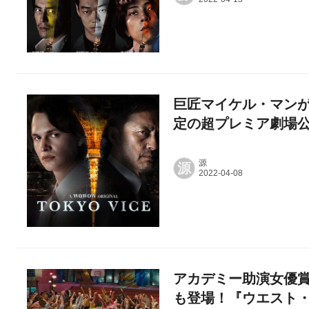
巨匠マイケル・マンが描
定の超プレミア劇場
源
源
アカデミー助演女優
も登場！『ウエスト