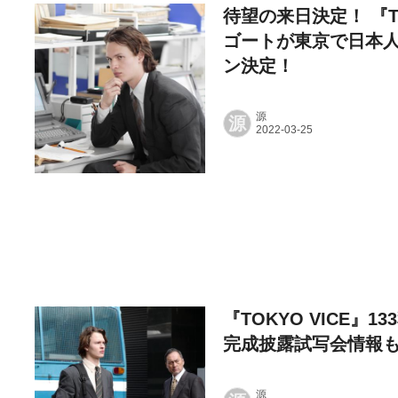
待望の来日決定！ 『T
ゴートが東京で日本
ン決定！
源
源
『TOKYO VICE』1
完成披露試写会情報
源