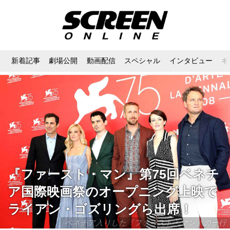
新着記事
劇場公開
動画配信
スペシャル
インタビュー
ギ
『ファースト・マン』第75回ベネチ
ア国際映画祭のオープニング上映で
ライアン・ゴズリングら出席！
ベネチア入りした『ファースト・マン』の一行