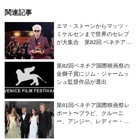
関連記事
エマ・ストーンからマッツ・
ミケルセンまで世界のセレブ
が大集合 第82回 ベネチア国
際映画祭レポート
第82回ベネチア国際映画祭の
金獅子賞にジム・ジャームッ
シュ監督作品が選出
第81回ベネチア国際映画祭レ
ポート〜ブラピ、クルーニ
ー、アンジー、レディー・ガ
ガらセレブ大集合!!〜