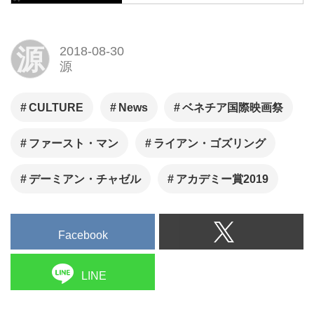
ラ・ランド』のデイミアン・チ
ャゼル監督と主演ライアン・ゴ
源
2018-08-30
ズリングが再びタッグを組んだ
源
最新作！ 人類の夢であり、未来
を切り開いた月面着陸計画。こ
CULTURE
News
ベネチア国際映画祭
の史上最も危険なミッションを
アポロ１１号船長アームストロ
ファースト・マン
ライアン・ゴズリング
ングの視点で壮大なスケールで
描く。
デーミアン・チャゼル
アカデミー賞2019
Facebook
LINE