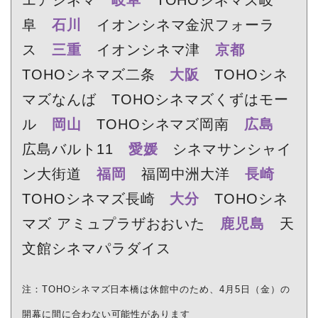
エアシネマ
岐阜
TOHOシネマズ岐
阜
石川
イオンシネマ金沢フォーラ
ス
三重
イオンシネマ津
京都
TOHOシネマズ二条
大阪
TOHOシネ
マズなんば TOHOシネマズくずはモー
ル
岡山
TOHOシネマズ岡南
広島
広島バルト11
愛媛
シネマサンシャイ
ン大街道
福岡
福岡中洲大洋
長崎
TOHOシネマズ長崎
大分
TOHOシネ
マズ アミュプラザおおいた
鹿児島
天
文館シネマパラダイス
注：TOHOシネマズ日本橋は休館中のため、4月5日（金）の
開幕に間に合わない可能性があります