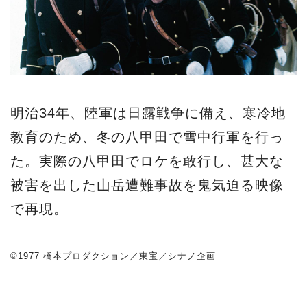
明治34年、陸軍は日露戦争に備え、寒冷地
教育のため、冬の八甲田で雪中行軍を行っ
た。実際の八甲田でロケを敢行し、甚大な
被害を出した山岳遭難事故を鬼気迫る映像
で再現。
©1977 橋本プロダクション／東宝／シナノ企画