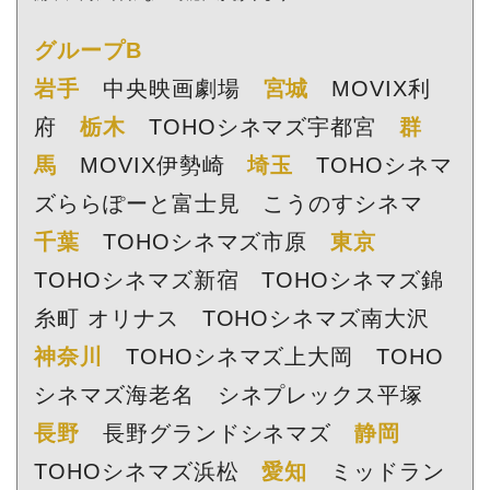
グループB
岩手
中央映画劇場
宮城
MOVIX利
府
栃木
TOHOシネマズ宇都宮
群
馬
MOVIX伊勢崎
埼玉
TOHOシネマ
ズららぽーと富士見 こうのすシネマ
千葉
TOHOシネマズ市原
東京
TOHOシネマズ新宿 TOHOシネマズ錦
糸町 オリナス TOHOシネマズ南大沢
神奈川
TOHOシネマズ上大岡 TOHO
シネマズ海老名 シネプレックス平塚
長野
長野グランドシネマズ
静岡
TOHOシネマズ浜松
愛知
ミッドラン