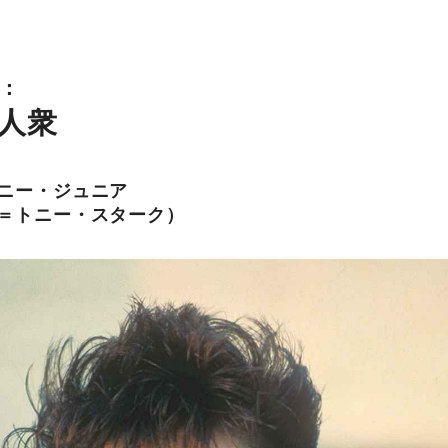
1：
人衆
ニー・ジュニア
＝トニー・スターク）