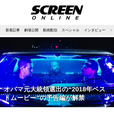
新着記事
劇場公開
動画配信
スペシャル
インタビュー
ギ
オバマ元大統領選出の“2018年ベス
トムービー”の予告編が解禁