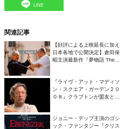
LINE
関連記事
【好評による上映延長に加え
日本各地で公開決定】倉田保
昭主演最新作『夢物語 The
Living Dragon』の本当の凄さ
を熱く語ろう！
『ライヴ・アット・マディソ
ン・スクエア・ガーデン２０
０８』クラプトンが盟友との
絆を語るインタビュー映像解
禁！
ジョニー・デップ主演のゴシ
ック・ファンタジー『クリス