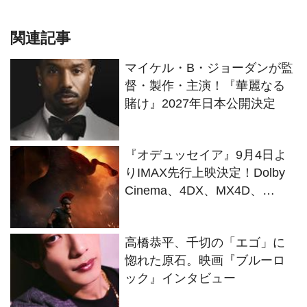
関連記事
マイケル・B・ジョーダンが監
督・製作・主演！『華麗なる
賭け』2027年日本公開決定
『オデュッセイア』9月4日よ
りIMAX先行上映決定！Dolby
Cinema、4DX、MX4D、
35mm含む全6種9バージョンで
公開
高橋恭平、千切の「エゴ」に
惚れた原石。映画『ブルーロ
ック』インタビュー